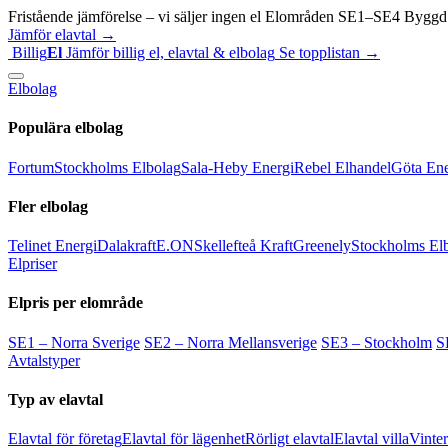
Fristående jämförelse – vi säljer ingen el
Elområden SE1–SE4
Byggd 
Jämför elavtal →
Billig
El
Jämför billig el, elavtal & elbolag
Se topplistan →
Elbolag
Populära elbolag
Fortum
Stockholms Elbolag
Sala-Heby Energi
Rebel Elhandel
Göta Ene
Fler elbolag
Telinet Energi
Dalakraft
E.ON
Skellefteå Kraft
Greenely
Stockholms El
Elpriser
Elpris per elområde
SE1 – Norra Sverige
SE2 – Norra Mellansverige
SE3 – Stockholm
S
Avtalstyper
Typ av elavtal
Elavtal för företag
Elavtal för lägenhet
Rörligt elavtal
Elavtal villa
Vinter