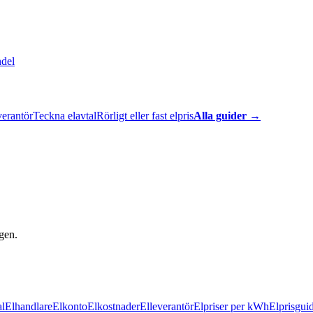
ndel
verantör
Teckna elavtal
Rörligt eller fast elpris
Alla guider →
gen.
al
Elhandlare
Elkonto
Elkostnader
Elleverantör
Elpriser per kWh
Elprisgui