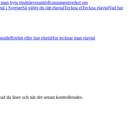
man byta elnätsleverantör
Konsumentverket om
vtal i Sverige
Så väljer du rätt elavtal
Teckna el
Teckna elavtal
Vad har
sguide
Rörligt eller fast elpris
Hur tecknar man elavtal
vad du läser och när det senast kontrollerades.