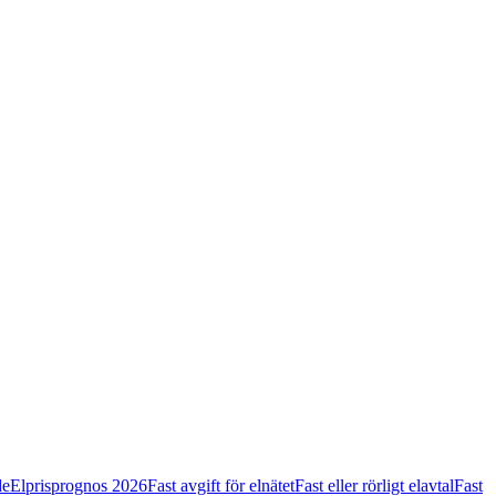
de
Elprisprognos 2026
Fast avgift för elnätet
Fast eller rörligt elavtal
Fast