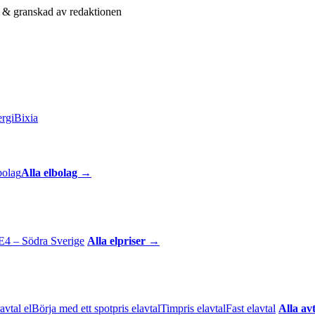
& granskad av redaktionen
rgi
Bixia
bolag
Alla elbolag →
E4 – Södra Sverige
Alla elpriser →
avtal el
Börja med ett spotpris elavtal
Timpris elavtal
Fast elavtal
Alla av