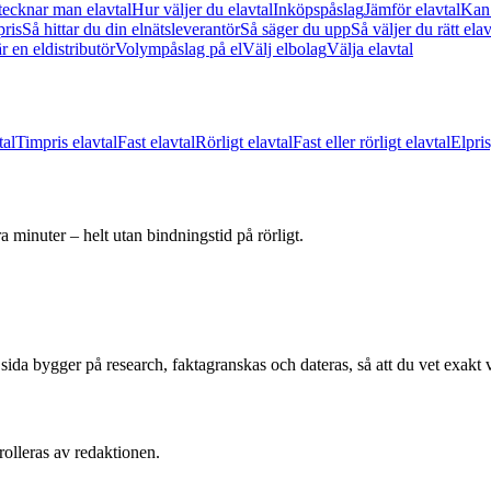
tecknar man elavtal
Hur väljer du elavtal
Inköpspåslag
Jämför elavtal
Kan 
pris
Så hittar du din elnätsleverantör
Så säger du upp
Så väljer du rätt ela
r en eldistributör
Volympåslag på el
Välj elbolag
Välja elavtal
tal
Timpris elavtal
Fast elavtal
Rörligt elavtal
Fast eller rörligt elavtal
Elpri
 minuter – helt utan bindningstid på rörligt.
e sida bygger på research, faktagranskas och dateras, så att du vet exakt 
rolleras av redaktionen.