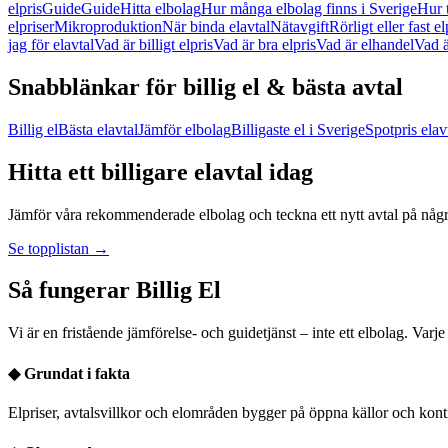
elpris
Guide
Guide
Hitta elbolag
Hur många elbolag finns i Sverige
Hur 
elpriser
Mikroproduktion
När binda elavtal
Nätavgift
Rörligt eller fast el
jag för elavtal
Vad är billigt elpris
Vad är bra elpris
Vad är elhandel
Vad ä
Snabblänkar för billig el & bästa avtal
Billig el
Bästa elavtal
Jämför elbolag
Billigaste el i Sverige
Spotpris elav
Hitta ett billigare elavtal idag
Jämför våra rekommenderade elbolag och teckna ett nytt avtal på några
Se topplistan →
Så fungerar Billig El
Vi är en fristående jämförelse- och guidetjänst – inte ett elbolag. Varj
◆
Grundat i fakta
Elpriser, avtalsvillkor och elområden bygger på öppna källor och kont