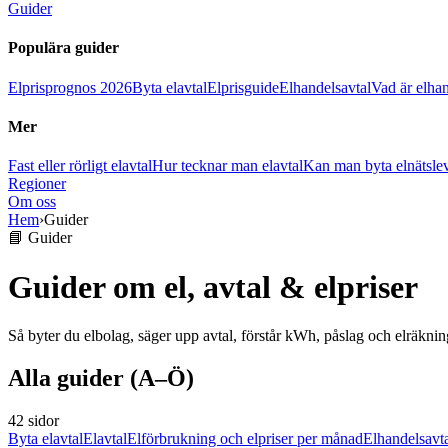
Guider
Populära guider
Elprisprognos 2026
Byta elavtal
Elprisguide
Elhandelsavtal
Vad är elha
Mer
Fast eller rörligt elavtal
Hur tecknar man elavtal
Kan man byta elnätsle
Regioner
Om oss
Hem
›
Guider
📘 Guider
Guider om el, avtal & elpriser
Så byter du elbolag, säger upp avtal, förstår kWh, påslag och elräknin
Alla guider (A–Ö)
42 sidor
Byta elavtal
Elavtal
Elförbrukning och elpriser per månad
Elhandelsavt