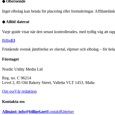
◆
Oberoende
Inget elbolag kan betala för placering eller formuleringar. Affiliatelänka
◆
Alltid daterat
Varje guide visar när den senast kontrollerades, med tydlig väg att rapp
Billig
El
Fristående svensk jämförelse av elavtal, elpriser och elbolag – för he
Företaget
Nordic Utility Media Ltd
Reg. no. C 96214
Level 2, 85 Old Bakery Street, Valletta VLT 1453, Malta
Om oss
Vår redaktion
Kontakta oss
Allmänt: info@billigel.net
Kontakt
Rättelser