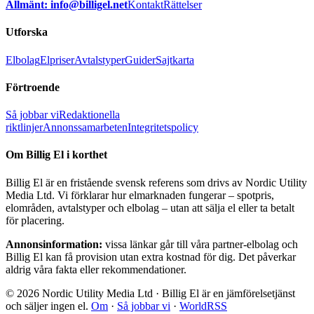
Allmänt: info@billigel.net
Kontakt
Rättelser
Utforska
Elbolag
Elpriser
Avtalstyper
Guider
Sajtkarta
Förtroende
Så jobbar vi
Redaktionella
riktlinjer
Annonssamarbeten
Integritetspolicy
Om Billig El i korthet
Billig El är en fristående svensk referens som drivs av Nordic Utility
Media Ltd. Vi förklarar hur elmarknaden fungerar – spotpris,
elområden, avtalstyper och elbolag – utan att sälja el eller ta betalt
för placering.
Annonsinformation:
vissa länkar går till våra partner-elbolag och
Billig El kan få provision utan extra kostnad för dig. Det påverkar
aldrig våra fakta eller rekommendationer.
© 2026 Nordic Utility Media Ltd · Billig El är en jämförelsetjänst
och säljer ingen el.
Om
·
Så jobbar vi
·
WorldRSS