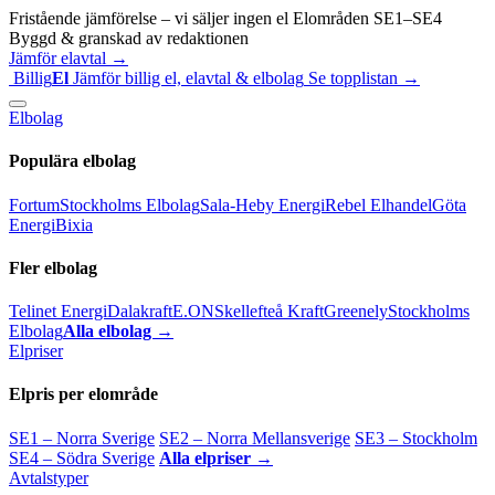
Fristående jämförelse – vi säljer ingen el
Elområden SE1–SE4
Byggd & granskad av redaktionen
Jämför elavtal →
Billig
El
Jämför billig el, elavtal & elbolag
Se topplistan →
Elbolag
Populära elbolag
Fortum
Stockholms Elbolag
Sala-Heby Energi
Rebel Elhandel
Göta
Energi
Bixia
Fler elbolag
Telinet Energi
Dalakraft
E.ON
Skellefteå Kraft
Greenely
Stockholms
Elbolag
Alla elbolag →
Elpriser
Elpris per elområde
SE1 – Norra Sverige
SE2 – Norra Mellansverige
SE3 – Stockholm
SE4 – Södra Sverige
Alla elpriser →
Avtalstyper