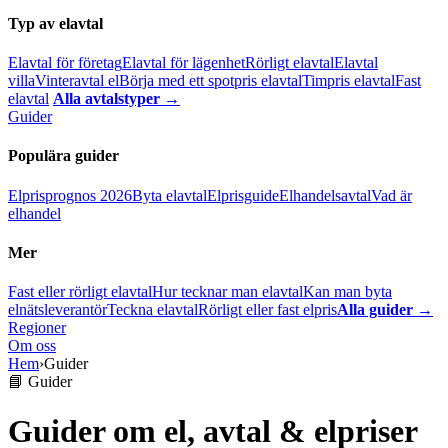
Typ av elavtal
Elavtal för företag
Elavtal för lägenhet
Rörligt elavtal
Elavtal
villa
Vinteravtal el
Börja med ett spotpris elavtal
Timpris elavtal
Fast
elavtal
Alla avtalstyper →
Guider
Populära guider
Elprisprognos 2026
Byta elavtal
Elprisguide
Elhandelsavtal
Vad är
elhandel
Mer
Fast eller rörligt elavtal
Hur tecknar man elavtal
Kan man byta
elnätsleverantör
Teckna elavtal
Rörligt eller fast elpris
Alla guider →
Regioner
Om oss
Hem
›
Guider
📘 Guider
Guider om el, avtal & elpriser