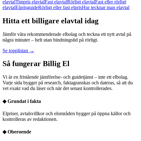
elavtal
Timpris elavtal
Fast elavtal
Rörligt elavtal
Fast eller rörligt
elavtal
Elprisguide
Rörligt eller fast elpris
Hur tecknar man elavtal
Hitta ett billigare elavtal idag
Jämför våra rekommenderade elbolag och teckna ett nytt avtal på
några minuter – helt utan bindningstid på rörligt.
Se topplistan →
Så fungerar Billig El
Vi är en fristående jämförelse- och guidetjänst – inte ett elbolag.
Varje sida bygger på research, faktagranskas och dateras, så att du
vet exakt vad du läser och när det senast kontrollerades.
◆
Grundat i fakta
Elpriser, avtalsvillkor och elområden bygger på öppna källor och
kontrolleras av redaktionen.
◆
Oberoende