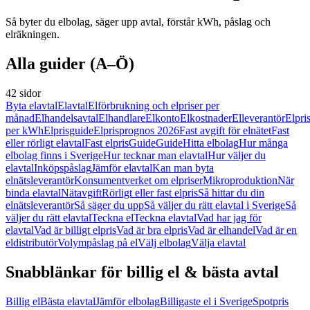
Så byter du elbolag, säger upp avtal, förstår kWh, påslag och
elräkningen.
Alla guider (A–Ö)
42 sidor
Byta elavtal
Elavtal
Elförbrukning och elpriser per
månad
Elhandelsavtal
Elhandlare
Elkonto
Elkostnader
Elleverantör
Elpri
per kWh
Elprisguide
Elprisprognos 2026
Fast avgift för elnätet
Fast
eller rörligt elavtal
Fast elpris
Guide
Guide
Hitta elbolag
Hur många
elbolag finns i Sverige
Hur tecknar man elavtal
Hur väljer du
elavtal
Inköpspåslag
Jämför elavtal
Kan man byta
elnätsleverantör
Konsumentverket om elpriser
Mikroproduktion
När
binda elavtal
Nätavgift
Rörligt eller fast elpris
Så hittar du din
elnätsleverantör
Så säger du upp
Så väljer du rätt elavtal i Sverige
Så
väljer du rätt elavtal
Teckna el
Teckna elavtal
Vad har jag för
elavtal
Vad är billigt elpris
Vad är bra elpris
Vad är elhandel
Vad är en
eldistributör
Volympåslag på el
Välj elbolag
Välja elavtal
Snabblänkar för billig el & bästa avtal
Billig el
Bästa elavtal
Jämför elbolag
Billigaste el i Sverige
Spotpris