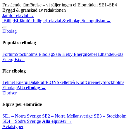
Fristående jämförelse – vi säljer ingen el
Elområden SE1–SE4
Byggd & granskad av redaktionen
Jämför elavtal →
Billig
El
Jämför billig el, elavtal & elbolag
Se topplistan →
Elbolag
Populära elbolag
Fortum
Stockholms Elbolag
Sala-Heby Energi
Rebel Elhandel
Göta
Energi
Bixia
Fler elbolag
Telinet Energi
Dalakraft
E.ON
Skellefteå Kraft
Greenely
Stockholms
Elbolag
Alla elbolag →
Elpriser
Elpris per elområde
SE1 – Norra Sverige
SE2 – Norra Mellansverige
SE3 – Stockholm
SE4 – Södra Sverige
Alla elpriser →
Avtalstyper