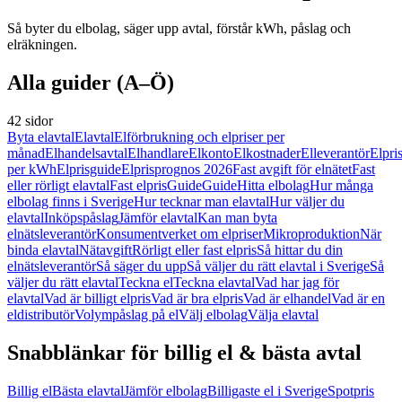
Så byter du elbolag, säger upp avtal, förstår kWh, påslag och
elräkningen.
Alla guider (A–Ö)
42 sidor
Byta elavtal
Elavtal
Elförbrukning och elpriser per
månad
Elhandelsavtal
Elhandlare
Elkonto
Elkostnader
Elleverantör
Elpri
per kWh
Elprisguide
Elprisprognos 2026
Fast avgift för elnätet
Fast
eller rörligt elavtal
Fast elpris
Guide
Guide
Hitta elbolag
Hur många
elbolag finns i Sverige
Hur tecknar man elavtal
Hur väljer du
elavtal
Inköpspåslag
Jämför elavtal
Kan man byta
elnätsleverantör
Konsumentverket om elpriser
Mikroproduktion
När
binda elavtal
Nätavgift
Rörligt eller fast elpris
Så hittar du din
elnätsleverantör
Så säger du upp
Så väljer du rätt elavtal i Sverige
Så
väljer du rätt elavtal
Teckna el
Teckna elavtal
Vad har jag för
elavtal
Vad är billigt elpris
Vad är bra elpris
Vad är elhandel
Vad är en
eldistributör
Volympåslag på el
Välj elbolag
Välja elavtal
Snabblänkar för billig el & bästa avtal
Billig el
Bästa elavtal
Jämför elbolag
Billigaste el i Sverige
Spotpris