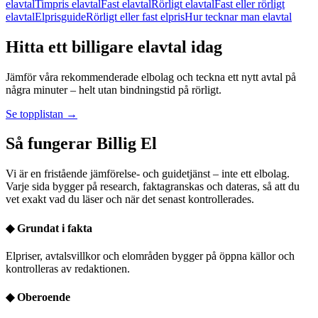
elavtal
Timpris elavtal
Fast elavtal
Rörligt elavtal
Fast eller rörligt
elavtal
Elprisguide
Rörligt eller fast elpris
Hur tecknar man elavtal
Hitta ett billigare elavtal idag
Jämför våra rekommenderade elbolag och teckna ett nytt avtal på
några minuter – helt utan bindningstid på rörligt.
Se topplistan →
Så fungerar Billig El
Vi är en fristående jämförelse- och guidetjänst – inte ett elbolag.
Varje sida bygger på research, faktagranskas och dateras, så att du
vet exakt vad du läser och när det senast kontrollerades.
◆
Grundat i fakta
Elpriser, avtalsvillkor och elområden bygger på öppna källor och
kontrolleras av redaktionen.
◆
Oberoende