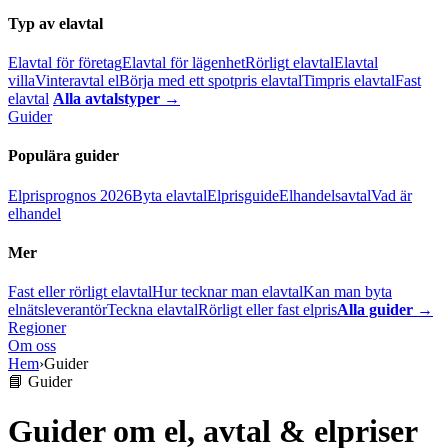
Typ av elavtal
Elavtal för företag
Elavtal för lägenhet
Rörligt elavtal
Elavtal
villa
Vinteravtal el
Börja med ett spotpris elavtal
Timpris elavtal
Fast
elavtal
Alla avtalstyper →
Guider
Populära guider
Elprisprognos 2026
Byta elavtal
Elprisguide
Elhandelsavtal
Vad är
elhandel
Mer
Fast eller rörligt elavtal
Hur tecknar man elavtal
Kan man byta
elnätsleverantör
Teckna elavtal
Rörligt eller fast elpris
Alla guider →
Regioner
Om oss
Hem
›
Guider
📘 Guider
Guider om el, avtal & elpriser