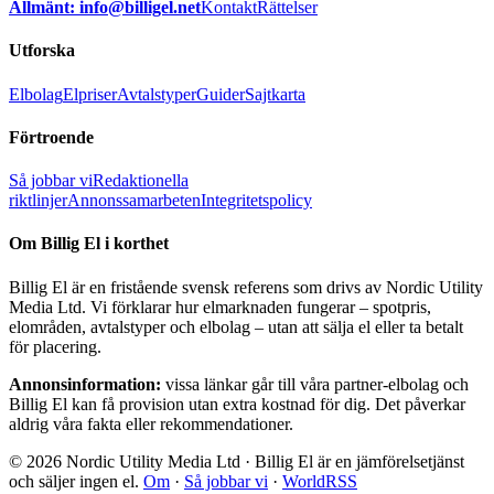
Allmänt: info@billigel.net
Kontakt
Rättelser
Utforska
Elbolag
Elpriser
Avtalstyper
Guider
Sajtkarta
Förtroende
Så jobbar vi
Redaktionella
riktlinjer
Annonssamarbeten
Integritetspolicy
Om Billig El i korthet
Billig El är en fristående svensk referens som drivs av Nordic Utility
Media Ltd. Vi förklarar hur elmarknaden fungerar – spotpris,
elområden, avtalstyper och elbolag – utan att sälja el eller ta betalt
för placering.
Annonsinformation:
vissa länkar går till våra partner-elbolag och
Billig El kan få provision utan extra kostnad för dig. Det påverkar
aldrig våra fakta eller rekommendationer.
© 2026 Nordic Utility Media Ltd · Billig El är en jämförelsetjänst
och säljer ingen el.
Om
·
Så jobbar vi
·
WorldRSS