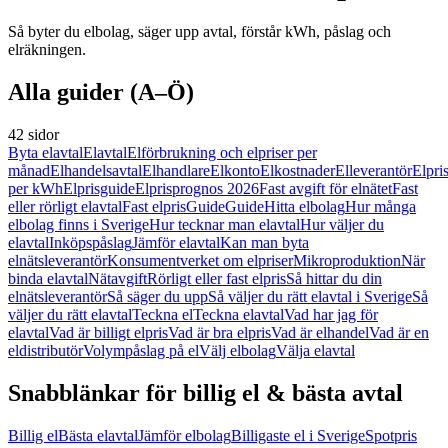
Så byter du elbolag, säger upp avtal, förstår kWh, påslag och
elräkningen.
Alla guider (A–Ö)
42 sidor
Byta elavtal
Elavtal
Elförbrukning och elpriser per
månad
Elhandelsavtal
Elhandlare
Elkonto
Elkostnader
Elleverantör
Elpri
per kWh
Elprisguide
Elprisprognos 2026
Fast avgift för elnätet
Fast
eller rörligt elavtal
Fast elpris
Guide
Guide
Hitta elbolag
Hur många
elbolag finns i Sverige
Hur tecknar man elavtal
Hur väljer du
elavtal
Inköpspåslag
Jämför elavtal
Kan man byta
elnätsleverantör
Konsumentverket om elpriser
Mikroproduktion
När
binda elavtal
Nätavgift
Rörligt eller fast elpris
Så hittar du din
elnätsleverantör
Så säger du upp
Så väljer du rätt elavtal i Sverige
Så
väljer du rätt elavtal
Teckna el
Teckna elavtal
Vad har jag för
elavtal
Vad är billigt elpris
Vad är bra elpris
Vad är elhandel
Vad är en
eldistributör
Volympåslag på el
Välj elbolag
Välja elavtal
Snabblänkar för billig el & bästa avtal
Billig el
Bästa elavtal
Jämför elbolag
Billigaste el i Sverige
Spotpris