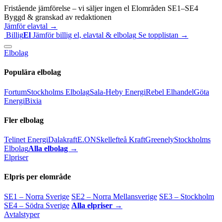
Fristående jämförelse – vi säljer ingen el
Elområden SE1–SE4
Byggd & granskad av redaktionen
Jämför elavtal →
Billig
El
Jämför billig el, elavtal & elbolag
Se topplistan →
Elbolag
Populära elbolag
Fortum
Stockholms Elbolag
Sala-Heby Energi
Rebel Elhandel
Göta
Energi
Bixia
Fler elbolag
Telinet Energi
Dalakraft
E.ON
Skellefteå Kraft
Greenely
Stockholms
Elbolag
Alla elbolag →
Elpriser
Elpris per elområde
SE1 – Norra Sverige
SE2 – Norra Mellansverige
SE3 – Stockholm
SE4 – Södra Sverige
Alla elpriser →
Avtalstyper