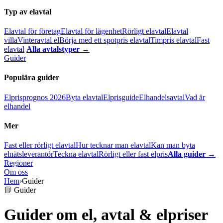
Typ av elavtal
Elavtal för företag
Elavtal för lägenhet
Rörligt elavtal
Elavtal
villa
Vinteravtal el
Börja med ett spotpris elavtal
Timpris elavtal
Fast
elavtal
Alla avtalstyper →
Guider
Populära guider
Elprisprognos 2026
Byta elavtal
Elprisguide
Elhandelsavtal
Vad är
elhandel
Mer
Fast eller rörligt elavtal
Hur tecknar man elavtal
Kan man byta
elnätsleverantör
Teckna elavtal
Rörligt eller fast elpris
Alla guider →
Regioner
Om oss
Hem
›
Guider
📘 Guider
Guider om el, avtal & elpriser