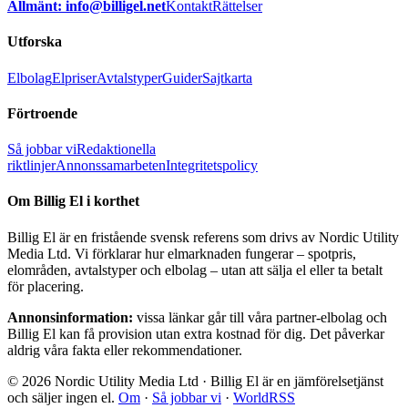
Allmänt: info@billigel.net
Kontakt
Rättelser
Utforska
Elbolag
Elpriser
Avtalstyper
Guider
Sajtkarta
Förtroende
Så jobbar vi
Redaktionella
riktlinjer
Annonssamarbeten
Integritetspolicy
Om Billig El i korthet
Billig El är en fristående svensk referens som drivs av Nordic Utility
Media Ltd. Vi förklarar hur elmarknaden fungerar – spotpris,
elområden, avtalstyper och elbolag – utan att sälja el eller ta betalt
för placering.
Annonsinformation:
vissa länkar går till våra partner-elbolag och
Billig El kan få provision utan extra kostnad för dig. Det påverkar
aldrig våra fakta eller rekommendationer.
© 2026 Nordic Utility Media Ltd · Billig El är en jämförelsetjänst
och säljer ingen el.
Om
·
Så jobbar vi
·
WorldRSS