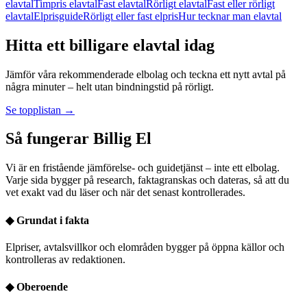
elavtal
Timpris elavtal
Fast elavtal
Rörligt elavtal
Fast eller rörligt
elavtal
Elprisguide
Rörligt eller fast elpris
Hur tecknar man elavtal
Hitta ett billigare elavtal idag
Jämför våra rekommenderade elbolag och teckna ett nytt avtal på
några minuter – helt utan bindningstid på rörligt.
Se topplistan →
Så fungerar Billig El
Vi är en fristående jämförelse- och guidetjänst – inte ett elbolag.
Varje sida bygger på research, faktagranskas och dateras, så att du
vet exakt vad du läser och när det senast kontrollerades.
◆
Grundat i fakta
Elpriser, avtalsvillkor och elområden bygger på öppna källor och
kontrolleras av redaktionen.
◆
Oberoende