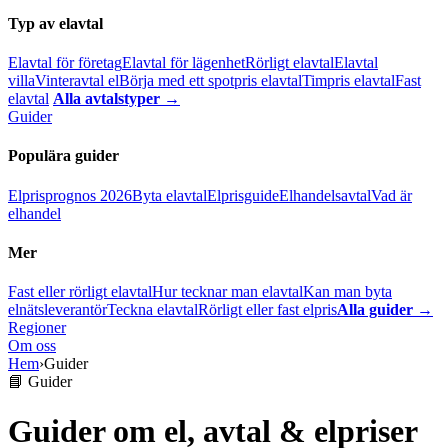
Typ av elavtal
Elavtal för företag
Elavtal för lägenhet
Rörligt elavtal
Elavtal
villa
Vinteravtal el
Börja med ett spotpris elavtal
Timpris elavtal
Fast
elavtal
Alla avtalstyper →
Guider
Populära guider
Elprisprognos 2026
Byta elavtal
Elprisguide
Elhandelsavtal
Vad är
elhandel
Mer
Fast eller rörligt elavtal
Hur tecknar man elavtal
Kan man byta
elnätsleverantör
Teckna elavtal
Rörligt eller fast elpris
Alla guider →
Regioner
Om oss
Hem
›
Guider
📘 Guider
Guider om el, avtal & elpriser