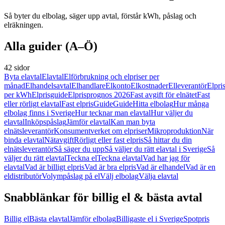
Så byter du elbolag, säger upp avtal, förstår kWh, påslag och
elräkningen.
Alla guider (A–Ö)
42 sidor
Byta elavtal
Elavtal
Elförbrukning och elpriser per
månad
Elhandelsavtal
Elhandlare
Elkonto
Elkostnader
Elleverantör
Elpri
per kWh
Elprisguide
Elprisprognos 2026
Fast avgift för elnätet
Fast
eller rörligt elavtal
Fast elpris
Guide
Guide
Hitta elbolag
Hur många
elbolag finns i Sverige
Hur tecknar man elavtal
Hur väljer du
elavtal
Inköpspåslag
Jämför elavtal
Kan man byta
elnätsleverantör
Konsumentverket om elpriser
Mikroproduktion
När
binda elavtal
Nätavgift
Rörligt eller fast elpris
Så hittar du din
elnätsleverantör
Så säger du upp
Så väljer du rätt elavtal i Sverige
Så
väljer du rätt elavtal
Teckna el
Teckna elavtal
Vad har jag för
elavtal
Vad är billigt elpris
Vad är bra elpris
Vad är elhandel
Vad är en
eldistributör
Volympåslag på el
Välj elbolag
Välja elavtal
Snabblänkar för billig el & bästa avtal
Billig el
Bästa elavtal
Jämför elbolag
Billigaste el i Sverige
Spotpris