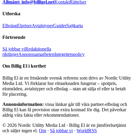
Allmänt: info@billigel.net
Kontakt
Rättelser
Utforska
Elbolag
Elpriser
Avtalstyper
Guider
Sajtkarta
Förtroende
Så jobbar vi
Redaktionella
riktlinjer
Annonssamarbeten
Integritetspolicy
Om Billig El i korthet
Billig El är en fristående svensk referens som drivs av Nordic Utility
Media Ltd. Vi förklarar hur elmarknaden fungerar – spotpris,
elområden, avtalstyper och elbolag – utan att sälja el eller ta betalt
för placering.
Annonsinformation:
vissa länkar går till våra partner-elbolag och
Billig El kan få provision utan extra kostnad för dig. Det påverkar
aldrig våra fakta eller rekommendationer.
© 2026 Nordic Utility Media Ltd · Billig El är en jämförelsetjänst
och säljer ingen el.
Om
·
Så jobbar vi
·
WorldRSS