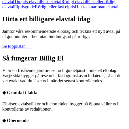
elavtal
Timpris elavtal
Fast elavtal
Rörligt elavtal
Fast eller rörligt
elavtal
Elprisguide
Rörligt eller fast elpris
Hur tecknar man elavtal
Hitta ett billigare elavtal idag
Jämför våra rekommenderade elbolag och teckna ett nytt avtal på
några minuter – helt utan bindningstid på rörligt.
Se topplistan →
Så fungerar Billig El
Vi är en fristående jämförelse- och guidetjänst – inte ett elbolag.
Varje sida bygger på research, faktagranskas och dateras, så att du
vet exakt vad du läser och när det senast kontrollerades.
◆
Grundat i fakta
Elpriser, avtalsvillkor och elområden bygger på öppna källor och
kontrolleras av redaktionen.
◆
Oberoende