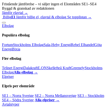
Fristående jämförelse – vi säljer ingen el
Elområden SE1–SE4
Byggd & granskad av redaktionen
Jämför elavtal →
Billig
El
Jämför billig el, elavtal & elbolag
Se topplistan →
Elbolag
Populära elbolag
Fortum
Stockholms Elbolag
Sala-Heby Energi
Rebel Elhandel
Göta
Energi
Bixia
Fler elbolag
Telinet Energi
Dalakraft
E.ON
Skellefteå Kraft
Greenely
Stockholms
Elbolag
Alla elbolag →
Elpriser
Elpris per elområde
SE1 – Norra Sverige
SE2 – Norra Mellansverige
SE3 – Stockholm
SE4 – Södra Sverige
Alla elpriser →
Avtalstyper