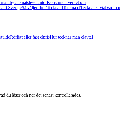
man byta elnätsleverantör
Konsumentverket om
vtal i Sverige
Så väljer du rätt elavtal
Teckna el
Teckna elavtal
Vad har
sguide
Rörligt eller fast elpris
Hur tecknar man elavtal
vad du läser och när det senast kontrollerades.