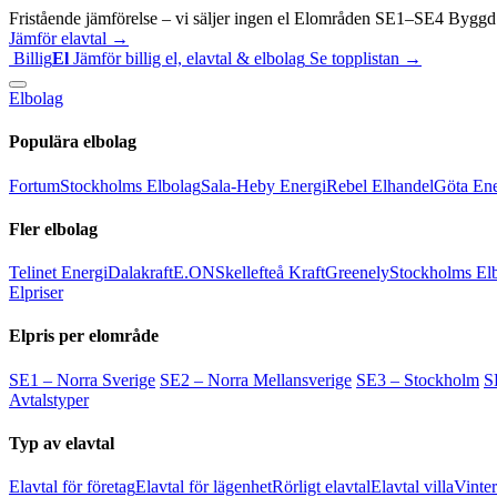
Fristående jämförelse – vi säljer ingen el
Elområden SE1–SE4
Byggd 
Jämför elavtal →
Billig
El
Jämför billig el, elavtal & elbolag
Se topplistan →
Elbolag
Populära elbolag
Fortum
Stockholms Elbolag
Sala-Heby Energi
Rebel Elhandel
Göta Ene
Fler elbolag
Telinet Energi
Dalakraft
E.ON
Skellefteå Kraft
Greenely
Stockholms El
Elpriser
Elpris per elområde
SE1 – Norra Sverige
SE2 – Norra Mellansverige
SE3 – Stockholm
S
Avtalstyper
Typ av elavtal
Elavtal för företag
Elavtal för lägenhet
Rörligt elavtal
Elavtal villa
Vinter