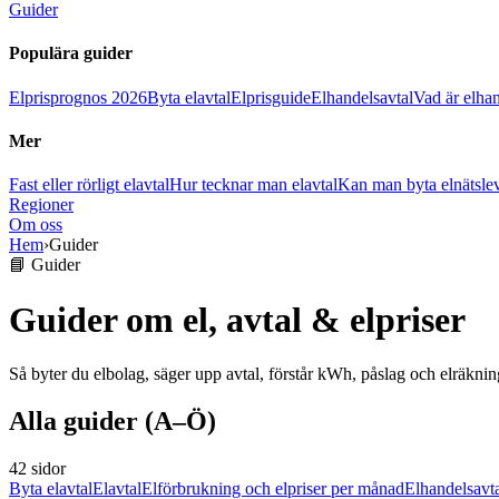
Guider
Populära guider
Elprisprognos 2026
Byta elavtal
Elprisguide
Elhandelsavtal
Vad är elha
Mer
Fast eller rörligt elavtal
Hur tecknar man elavtal
Kan man byta elnätsle
Regioner
Om oss
Hem
›
Guider
📘 Guider
Guider om el, avtal & elpriser
Så byter du elbolag, säger upp avtal, förstår kWh, påslag och elräknin
Alla guider (A–Ö)
42 sidor
Byta elavtal
Elavtal
Elförbrukning och elpriser per månad
Elhandelsavt