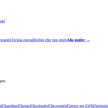
ndel
verantör
Teckna elavtal
Rörligt eller fast elpris
Alla guider →
gen.
al
Elhandlare
Elkonto
Elkostnader
Elleverantör
Elpriser per kWh
Elprisgui