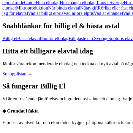
elpris
Guide
Guide
Hitta elbolag
Hur många elbolag finns i Sverige
Hur 
elpriser
Mikroproduktion
När binda elavtal
Nätavgift
Rörligt eller fast el
jag för elavtal
Vad är billigt elpris
Vad är bra elpris
Vad är elhandel
Vad ä
Snabblänkar för billig el & bästa avtal
Billig el
Bästa elavtal
Jämför elbolag
Billigaste el i Sverige
Spotpris elav
Hitta ett billigare elavtal idag
Jämför våra rekommenderade elbolag och teckna ett nytt avtal på några
Se topplistan →
Så fungerar Billig El
Vi är en fristående jämförelse- och guidetjänst – inte ett elbolag. Varj
◆
Grundat i fakta
Elpriser, avtalsvillkor och elområden bygger på öppna källor och kont