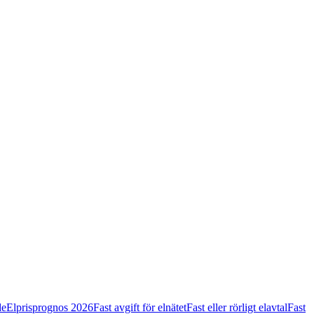
de
Elprisprognos 2026
Fast avgift för elnätet
Fast eller rörligt elavtal
Fast