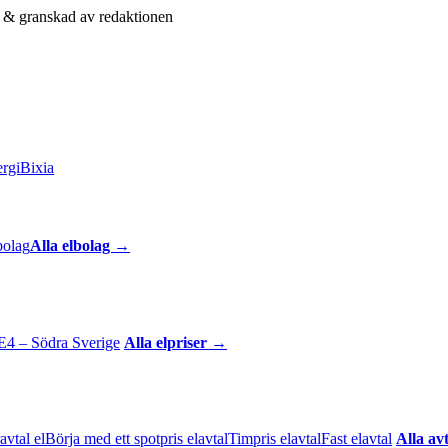
& granskad av redaktionen
rgi
Bixia
bolag
Alla elbolag →
E4 – Södra Sverige
Alla elpriser →
avtal el
Börja med ett spotpris elavtal
Timpris elavtal
Fast elavtal
Alla av