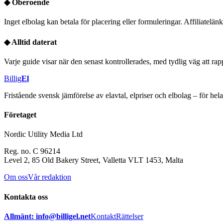
◆
Oberoende
Inget elbolag kan betala för placering eller formuleringar. Affiliatelänka
◆
Alltid daterat
Varje guide visar när den senast kontrollerades, med tydlig väg att rapp
Billig
El
Fristående svensk jämförelse av elavtal, elpriser och elbolag – för he
Företaget
Nordic Utility Media Ltd
Reg. no. C 96214
Level 2, 85 Old Bakery Street, Valletta VLT 1453, Malta
Om oss
Vår redaktion
Kontakta oss
Allmänt: info@billigel.net
Kontakt
Rättelser