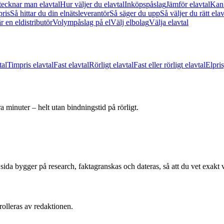
tecknar man elavtal
Hur väljer du elavtal
Inköpspåslag
Jämför elavtal
Kan 
pris
Så hittar du din elnätsleverantör
Så säger du upp
Så väljer du rätt ela
r en eldistributör
Volympåslag på el
Välj elbolag
Välja elavtal
tal
Timpris elavtal
Fast elavtal
Rörligt elavtal
Fast eller rörligt elavtal
Elpri
 minuter – helt utan bindningstid på rörligt.
e sida bygger på research, faktagranskas och dateras, så att du vet exakt 
rolleras av redaktionen.