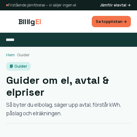
Fristående jämförelse – vi säljer ingen el
Jämför elavtal →
Billig
El
Se topplistan →
Hem
›
Guider
📘 Guider
Guider om el, avtal &
elpriser
Så byter du elbolag, säger upp avtal, förstår kWh,
påslag och elräkningen.