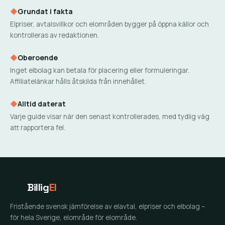
◆
Grundat i fakta
Elpriser, avtalsvillkor och elområden bygger på öppna källor och
kontrolleras av redaktionen.
◆
Oberoende
Inget elbolag kan betala för placering eller formuleringar.
Affiliatelänkar hålls åtskilda från innehållet.
◆
Alltid daterat
Varje guide visar när den senast kontrollerades, med tydlig väg
att rapportera fel.
Billig
El
Fristående svensk jämförelse av elavtal, elpriser och elbolag –
för hela Sverige, elområde för elområde.