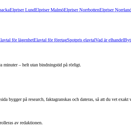
backa
Elpriser Lund
Elpriser Malmö
Elpriser Norrbotten
Elpriser Norrlan
lavtal för lägenhet
Elavtal för företag
Spotpris elavtal
Vad är elhandel
Byt
 minuter – helt utan bindningstid på rörligt.
e sida bygger på research, faktagranskas och dateras, så att du vet exakt 
rolleras av redaktionen.