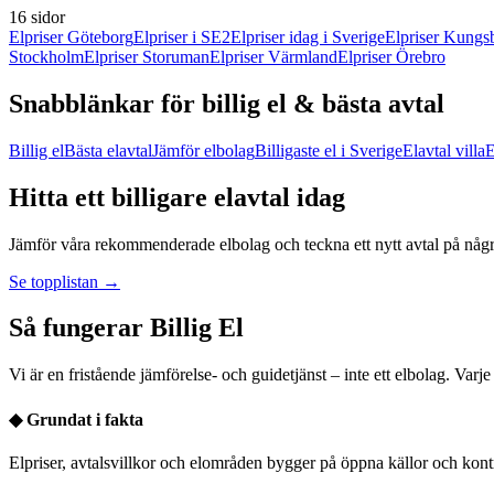
16 sidor
Elpriser Göteborg
Elpriser i SE2
Elpriser idag i Sverige
Elpriser Kungs
Stockholm
Elpriser Storuman
Elpriser Värmland
Elpriser Örebro
Snabblänkar för billig el & bästa avtal
Billig el
Bästa elavtal
Jämför elbolag
Billigaste el i Sverige
Elavtal villa
E
Hitta ett billigare elavtal idag
Jämför våra rekommenderade elbolag och teckna ett nytt avtal på några
Se topplistan →
Så fungerar Billig El
Vi är en fristående jämförelse- och guidetjänst – inte ett elbolag. Varj
◆
Grundat i fakta
Elpriser, avtalsvillkor och elområden bygger på öppna källor och kont