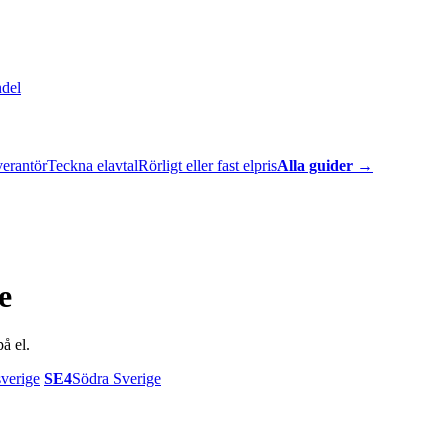
ndel
verantör
Teckna elavtal
Rörligt eller fast elpris
Alla guider →
e
å el.
verige
SE4
Södra Sverige