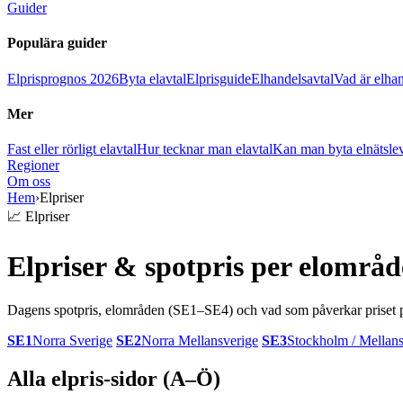
Guider
Populära guider
Elprisprognos 2026
Byta elavtal
Elprisguide
Elhandelsavtal
Vad är elha
Mer
Fast eller rörligt elavtal
Hur tecknar man elavtal
Kan man byta elnätsle
Regioner
Om oss
Hem
›
Elpriser
📈 Elpriser
Elpriser & spotpris per elområd
Dagens spotpris, elområden (SE1–SE4) och vad som påverkar priset p
SE1
Norra Sverige
SE2
Norra Mellansverige
SE3
Stockholm / Mellans
Alla elpris-sidor (A–Ö)