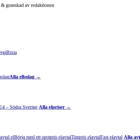
& granskad av redaktionen
rgi
Bixia
bolag
Alla elbolag →
E4 – Södra Sverige
Alla elpriser →
avtal el
Börja med ett spotpris elavtal
Timpris elavtal
Fast elavtal
Alla av