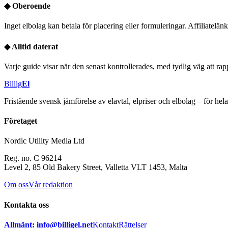
◆
Oberoende
Inget elbolag kan betala för placering eller formuleringar. Affiliatelänka
◆
Alltid daterat
Varje guide visar när den senast kontrollerades, med tydlig väg att rapp
Billig
El
Fristående svensk jämförelse av elavtal, elpriser och elbolag – för he
Företaget
Nordic Utility Media Ltd
Reg. no. C 96214
Level 2, 85 Old Bakery Street, Valletta VLT 1453, Malta
Om oss
Vår redaktion
Kontakta oss
Allmänt: info@billigel.net
Kontakt
Rättelser