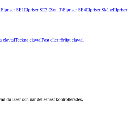
d
Elpriser SE1
Elpriser SE3 (Zon 3)
Elpriser SE4
Elpriser Skåne
Elpriser
a elavtal
Teckna elavtal
Fast eller rörligt elavtal
vad du läser och när det senast kontrollerades.