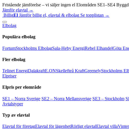
Fristående jämförelse – vi säljer ingen el
Elområden SE1–SE4
Byggd 
Jämför elavtal →
Billig
El
Jämför billig el, elavtal & elbolag
Se topplistan →
Elbolag
Populära elbolag
Fortum
Stockholms Elbolag
Sala-Heby Energi
Rebel Elhandel
Göta Ene
Fler elbolag
Telinet Energi
Dalakraft
E.ON
Skellefteå Kraft
Greenely
Stockholms El
Elpriser
Elpris per elområde
SE1 – Norra Sverige
SE2 – Norra Mellansverige
SE3 – Stockholm
S
Avtalstyper
Typ av elavtal
Elavtal för företag
Elavtal för lägenhet
Rörligt elavtal
Elavtal villa
Vinter