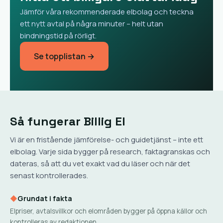
Jämför våra rekommenderade elbolag och teckna
ett nytt avtal på några minuter – helt utan
bindningstid på rörligt.
Se topplistan →
Så fungerar Billig El
Vi är en fristående jämförelse- och guidetjänst – inte ett
elbolag. Varje sida bygger på research, faktagranskas och
dateras, så att du vet exakt vad du läser och när det
senast kontrollerades.
◆
Grundat i fakta
Elpriser, avtalsvillkor och elområden bygger på öppna källor och
kontrolleras av redaktionen.