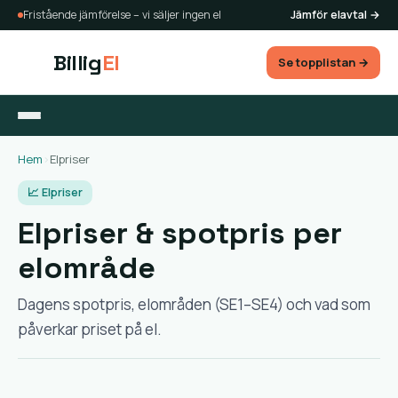
Fristående jämförelse – vi säljer ingen el
Jämför elavtal →
Billig
El
Se topplistan →
Hem
›
Elpriser
📈 Elpriser
Elpriser & spotpris per
elområde
Dagens spotpris, elområden (SE1–SE4) och vad som
påverkar priset på el.