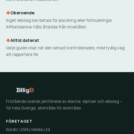
◆
Oberoende
Inget elbolag kan betala för placering eller formuleringar.
Affiliatelänkar hålls åtskilda från innehållet.
◆
Alltid daterat
Varje guide visar när den senast kontrollerades, med tydlig väg
att rapportera fel.
Billig
El
Fristående svensk jämförelse av elavtal, elpriser och elbolag –
för hela Sverige, elområde för elområde.
FÖRETAGET
Nordic Utility Media Ltd