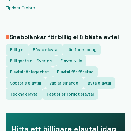
Elpriser Örebro
Snabblänkar för billig el & bästa avtal
Billig el
Bästa elavtal
Jämför elbolag
Billigaste el i Sverige
Elavtal villa
Elavtal för lägenhet
Elavtal för företag
Spotpris elavtal
Vad är elhandel
Byta elavtal
Teckna elavtal
Fast eller rörligt elavtal
Hitta ett billigare elavtal idag