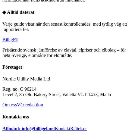
◆
Alltid daterat
Varje guide visar när den senast kontrollerades, med tydlig väg att
rapportera fel.
Billig
El
Fristående svensk jämförelse av elavtal, elpriser och elbolag – för
hela Sverige, elområde för elområde.
Företaget
Nordic Utility Media Ltd
Reg. no. C 96214
Level 2, 85 Old Bakery Street, Valletta VLT 1453, Malta
Om oss
Vår redaktion
Kontakta oss
Allmänt: info@billigel.net
Kontakt
Rättelser