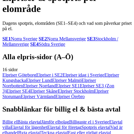
elområde
Dagens spotpris, elområden (SE1–SE4) och vad som påverkar priset
på el.
SE1
Norra Sverige
SE2
Norra Mellansverige
SE3
Stockholm /
Mellansverige
SE4
Södra Sverige
Alla elpris-sidor (A–Ö)
16 sidor
Elpriser Göteborg
Elpriser i SE2
Elpriser idag i Sverige
Elpriser
Kungsbacka
Elpriser Lund
Elpriser Malmö
Elpriser
Norrbotten
Elpriser Norrland
Elpriser SE1
Elpriser SE3 (Zon
3)
Elpriser SE4
Elpriser Skåne
Elpriser Stockholm
Elpriser
Storuman
Elpriser Värmland
Elpriser Örebro
Snabblänkar för billig el & bästa avtal
Billig el
Bästa elavtal
Jämför elbolag
Billigaste el i Sverige
Elavtal
villa
Elavtal för lägenhet
Elavtal för företag
Spotpris elavtal
Vad är
elhandel
Byta elavtal
Teckna elavtal
Fast eller rörligt elavtal