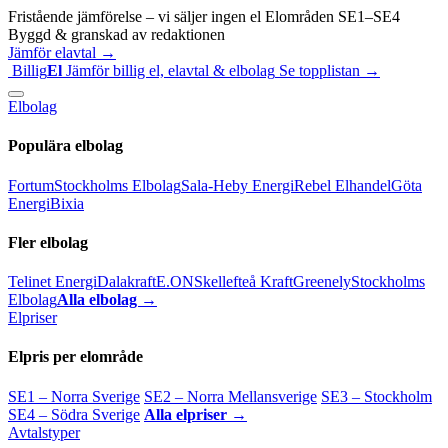
Fristående jämförelse – vi säljer ingen el
Elområden SE1–SE4
Byggd & granskad av redaktionen
Jämför elavtal →
Billig
El
Jämför billig el, elavtal & elbolag
Se topplistan →
Elbolag
Populära elbolag
Fortum
Stockholms Elbolag
Sala-Heby Energi
Rebel Elhandel
Göta
Energi
Bixia
Fler elbolag
Telinet Energi
Dalakraft
E.ON
Skellefteå Kraft
Greenely
Stockholms
Elbolag
Alla elbolag →
Elpriser
Elpris per elområde
SE1 – Norra Sverige
SE2 – Norra Mellansverige
SE3 – Stockholm
SE4 – Södra Sverige
Alla elpriser →
Avtalstyper