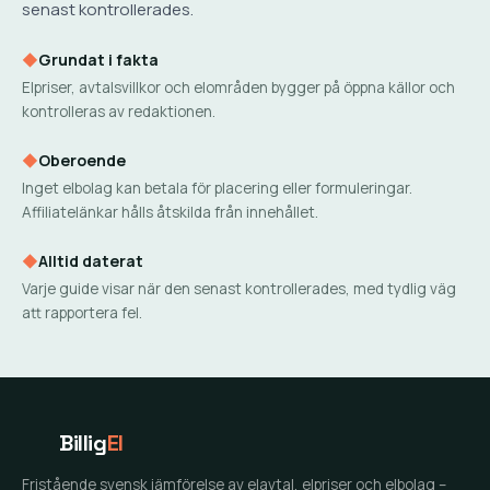
senast kontrollerades.
◆
Grundat i fakta
Elpriser, avtalsvillkor och elområden bygger på öppna källor och
kontrolleras av redaktionen.
◆
Oberoende
Inget elbolag kan betala för placering eller formuleringar.
Affiliatelänkar hålls åtskilda från innehållet.
◆
Alltid daterat
Varje guide visar när den senast kontrollerades, med tydlig väg
att rapportera fel.
Billig
El
Fristående svensk jämförelse av elavtal, elpriser och elbolag –