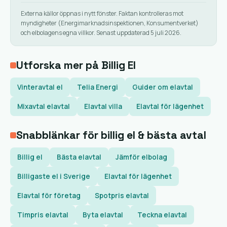
Externa källor öppnas i nytt fönster. Faktan kontrolleras mot
myndigheter (Energimarknadsinspektionen, Konsumentverket)
och elbolagens egna villkor. Senast uppdaterad 5 juli 2026.
Utforska mer på Billig El
Vinteravtal el
Telia Energi
Guider om elavtal
Mixavtal elavtal
Elavtal villa
Elavtal för lägenhet
Snabblänkar för billig el & bästa avtal
Billig el
Bästa elavtal
Jämför elbolag
Billigaste el i Sverige
Elavtal för lägenhet
Elavtal för företag
Spotpris elavtal
Timpris elavtal
Byta elavtal
Teckna elavtal