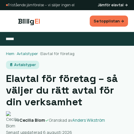
Fristående jämförelse – vi säljer ingen el
Jämför elavtal →
Billig
El
Se topplistan →
Hem
›
Avtalstyper
›
Elavtal för företag
📄 Avtalstyper
Elavtal för företag – så
väljer du rätt avtal för
din verksamhet
Av
Cecilia Blom
✓
Granskad av
Anders Wikström
Senast uppdaterad 6 augusti 2026