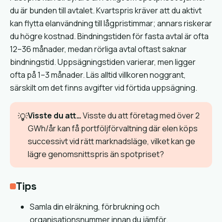
du är bunden till avtalet. Kvartspris kräver att du aktivt
kan flytta elanvändning till lågpristimmar; annars riskerar
du högre kostnad. Bindningstiden för fasta avtal är ofta
12–36 månader, medan rörliga avtal oftast saknar
bindningstid. Uppsägningstiden varierar, men ligger
ofta på 1–3 månader. Läs alltid villkoren noggrant,
särskilt om det finns avgifter vid förtida uppsägning.
Visste du att…
Visste du att företag med över 2
💡
GWh/år kan få portföljförvaltning där elen köps
successivt vid rätt marknadsläge, vilket kan ge
lägre genomsnittspris än spotpriset?
Tips
Samla din elräkning, förbrukning och
organisationsnummer innan du jämför.