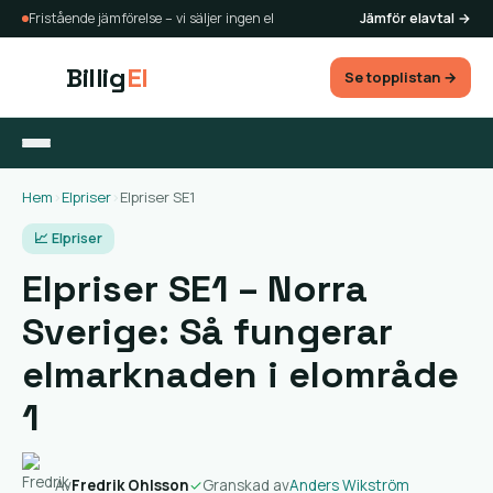
Fristående jämförelse – vi säljer ingen el
Jämför elavtal →
Billig
El
Se topplistan →
Hem
›
Elpriser
›
Elpriser SE1
📈 Elpriser
Elpriser SE1 – Norra
Sverige: Så fungerar
elmarknaden i elområde
1
Av
Fredrik Ohlsson
✓
Granskad av
Anders Wikström