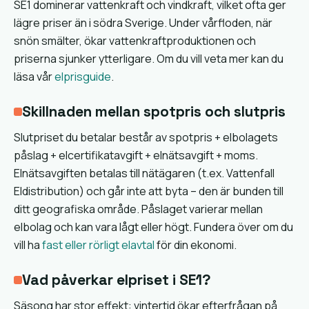
SE1 dominerar vattenkraft och vindkraft, vilket ofta ger
lägre priser än i södra Sverige. Under vårfloden, när
snön smälter, ökar vattenkraftproduktionen och
priserna sjunker ytterligare. Om du vill veta mer kan du
läsa vår
elprisguide
.
Skillnaden mellan spotpris och slutpris
Slutpriset du betalar består av spotpris + elbolagets
påslag + elcertifikatavgift + elnätsavgift + moms.
Elnätsavgiften betalas till nätägaren (t.ex. Vattenfall
Eldistribution) och går inte att byta – den är bunden till
ditt geografiska område. Påslaget varierar mellan
elbolag och kan vara lågt eller högt. Fundera över om du
vill ha
fast eller rörligt elavtal
för din ekonomi.
Vad påverkar elpriset i SE1?
Säsong har stor effekt: vintertid ökar efterfrågan på