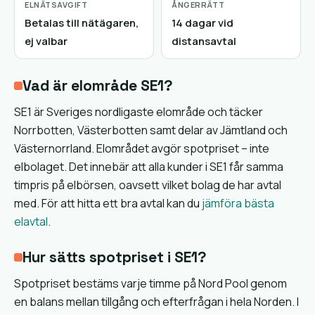
ELNÄTSAVGIFT
ÅNGERRÄTT
Betalas till nätägaren,
14 dagar vid
ej valbar
distansavtal
Vad är elområde SE1?
SE1 är Sveriges nordligaste elområde och täcker
Norrbotten, Västerbotten samt delar av Jämtland och
Västernorrland. Elområdet avgör spotpriset – inte
elbolaget. Det innebär att alla kunder i SE1 får samma
timpris på elbörsen, oavsett vilket bolag de har avtal
med. För att hitta ett bra avtal kan du
jämföra bästa
elavtal
.
Hur sätts spotpriset i SE1?
Spotpriset bestäms varje timme på Nord Pool genom
en balans mellan tillgång och efterfrågan i hela Norden. I