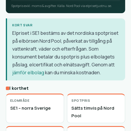
Spotpris exkl. moms & avgifter. Källa: Nord Pool via elprisetjustnu.se.
KORT SVAR
Elpriset i SE1 bestäms av det nordiska spotpriset
på elbörsen Nord Pool, påverkat av tillgång på
vattenkraft, väder och efterfrågan. Som
konsument betalar du spotpris plus elbolagets
påslag, elcertifikat och elnätsavgift. Genom att
jämför elbolag
kan du minska kostnaden.
I korthet
ELOMRÅDE
SPOTPRIS
SE1 – norra Sverige
Sätts timvis på Nord
Pool