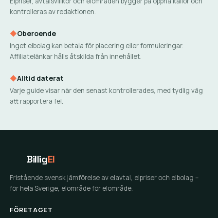
Elpriser, avtalsvillkor och elområden bygger på öppna källor och
kontrolleras av redaktionen.
◆
Oberoende
Inget elbolag kan betala för placering eller formuleringar.
Affiliatelänkar hålls åtskilda från innehållet.
◆
Alltid daterat
Varje guide visar när den senast kontrollerades, med tydlig väg
att rapportera fel.
Billig
El
Fristående svensk jämförelse av elavtal, elpriser och elbolag –
för hela Sverige, elområde för elområde.
FÖRETAGET