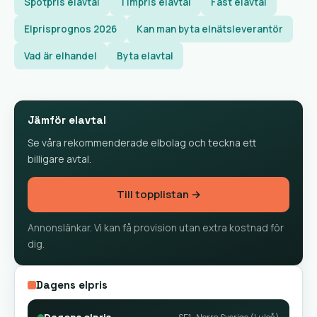
Spotpris elavtal
Timpris elavtal
Fast elavtal
Elprisprognos 2026
Kan man byta elnätsleverantör
Vad är elhandel
Byta elavtal
Jämför elavtal
Se våra rekommenderade elbolag och teckna ett
billigare avtal.
Till topplistan →
Annonslänkar. Vi kan få provision utan extra kostnad för
dig.
Dagens elpris