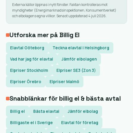
Externa källor öppnas i nytt fönster. Faktan kontrolleras mot
myndigheter (Energimarknadsinspektionen, Konsumentverket)
och elbolagens egna villkor. Senast uppdaterad 4 juli 2026.
Utforska mer på Billig El
Elavtal Göteborg
Teckna elavtal i Helsingborg
Vad har jag för elavtal
Jämför elbolagen
Elpriser Stockholm
Elpriser SE3 (Zon 3)
Elpriser Örebro
Elpriser Malmö
Snabblänkar för billig el & bästa avtal
Billig el
Bästa elavtal
Jämför elbolag
Billigaste el i Sverige
Elavtal för företag