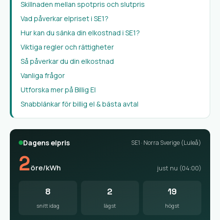
Skillnaden mellan spotpris och slutpris
Vad påverkar elpriset i SE1?
Hur kan du sänka din elkostnad i SE1?
Viktiga regler och rättigheter
Så påverkar du din elkostnad
Vanliga frågor
Utforska mer på Billig El
Snabblänkar för billig el & bästa avtal
Dagens elpris
SE1 · Norra Sverige (Luleå)
2
öre/kWh
just nu (04:00)
8
2
19
snitt idag
lägst
högst