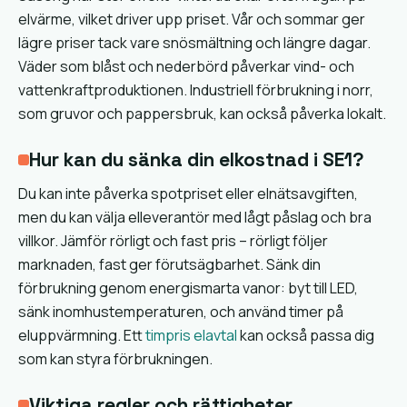
elvärme, vilket driver upp priset. Vår och sommar ger
lägre priser tack vare snösmältning och längre dagar.
Väder som blåst och nederbörd påverkar vind- och
vattenkraftproduktionen. Industriell förbrukning i norr,
som gruvor och pappersbruk, kan också påverka lokalt.
Hur kan du sänka din elkostnad i SE1?
Du kan inte påverka spotpriset eller elnätsavgiften,
men du kan välja elleverantör med lågt påslag och bra
villkor. Jämför rörligt och fast pris – rörligt följer
marknaden, fast ger förutsägbarhet. Sänk din
förbrukning genom energismarta vanor: byt till LED,
sänk inomhustemperaturen, och använd timer på
eluppvärmning. Ett
timpris elavtal
kan också passa dig
som kan styra förbrukningen.
Viktiga regler och rättigheter