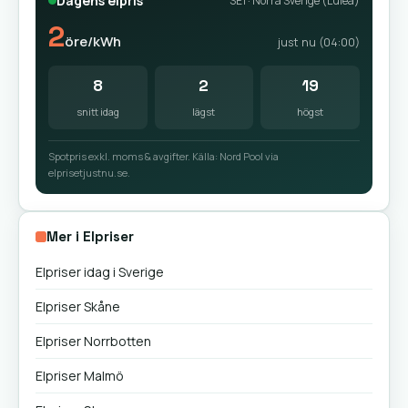
Dagens elpris
SE1 · Norra Sverige (Luleå)
2
öre/kWh
just nu (04:00)
8
2
19
snitt idag
lägst
högst
Spotpris exkl. moms & avgifter. Källa: Nord Pool via
elprisetjustnu.se.
Mer i Elpriser
Elpriser idag i Sverige
Elpriser Skåne
Elpriser Norrbotten
Elpriser Malmö