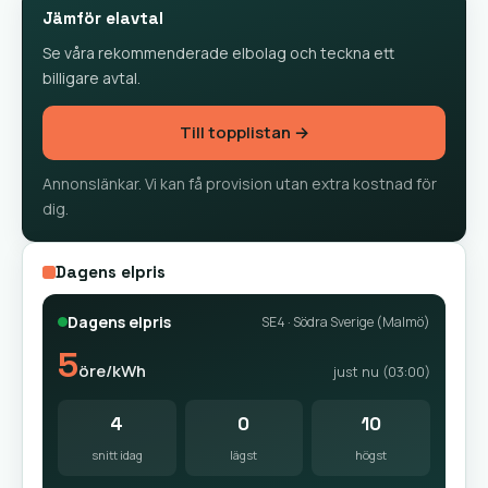
Jämför elavtal
Se våra rekommenderade elbolag och teckna ett
billigare avtal.
Till topplistan →
Annonslänkar. Vi kan få provision utan extra kostnad för
dig.
Dagens elpris
Dagens elpris
SE4 · Södra Sverige (Malmö)
5
öre/kWh
just nu (03:00)
4
0
10
snitt idag
lägst
högst