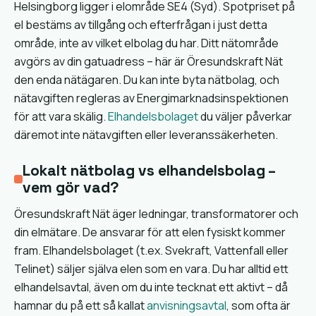
Helsingborg ligger i elområde SE4 (Syd). Spotpriset på
el bestäms av tillgång och efterfrågan i just detta
område, inte av vilket elbolag du har. Ditt nätområde
avgörs av din gatuadress – här är Öresundskraft Nät
den enda nätägaren. Du kan inte byta nätbolag, och
nätavgiften regleras av Energimarknadsinspektionen
för att vara skälig.
Elhandelsbolaget
du väljer påverkar
däremot inte nätavgiften eller leveranssäkerheten.
Lokalt nätbolag vs elhandelsbolag –
vem gör vad?
Öresundskraft Nät äger ledningar, transformatorer och
din elmätare. De ansvarar för att elen fysiskt kommer
fram. Elhandelsbolaget (t.ex. Svekraft, Vattenfall eller
Telinet) säljer själva elen som en vara. Du har alltid ett
elhandelsavtal, även om du inte tecknat ett aktivt – då
hamnar du på ett så kallat
anvisningsavtal
, som ofta är