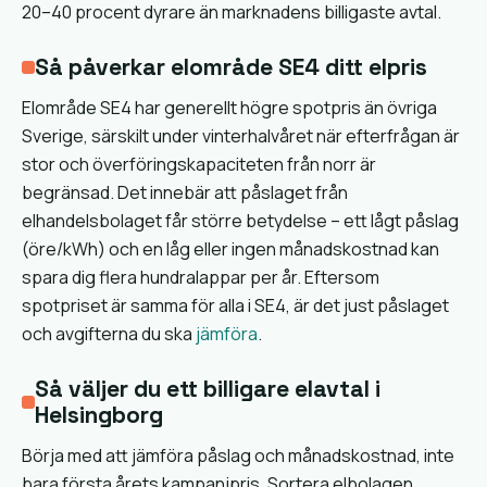
20–40 procent dyrare än marknadens billigaste avtal.
Så påverkar elområde SE4 ditt elpris
Elområde SE4 har generellt högre spotpris än övriga
Sverige, särskilt under vinterhalvåret när efterfrågan är
stor och överföringskapaciteten från norr är
begränsad. Det innebär att påslaget från
elhandelsbolaget får större betydelse – ett lågt påslag
(öre/kWh) och en låg eller ingen månadskostnad kan
spara dig flera hundralappar per år. Eftersom
spotpriset är samma för alla i SE4, är det just påslaget
och avgifterna du ska
jämföra
.
Så väljer du ett billigare elavtal i
Helsingborg
Börja med att jämföra påslag och månadskostnad, inte
bara första årets kampanjpris. Sortera elbolagen