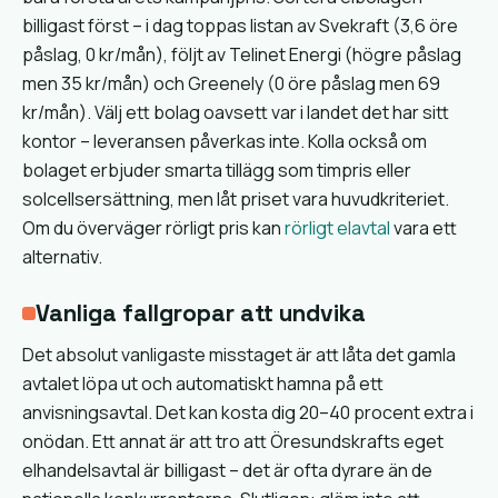
billigast först – i dag toppas listan av Svekraft (3,6 öre
påslag, 0 kr/mån), följt av Telinet Energi (högre påslag
men 35 kr/mån) och Greenely (0 öre påslag men 69
kr/mån). Välj ett bolag oavsett var i landet det har sitt
kontor – leveransen påverkas inte. Kolla också om
bolaget erbjuder smarta tillägg som timpris eller
solcellsersättning, men låt priset vara huvudkriteriet.
Om du överväger rörligt pris kan
rörligt elavtal
vara ett
alternativ.
Vanliga fallgropar att undvika
Det absolut vanligaste misstaget är att låta det gamla
avtalet löpa ut och automatiskt hamna på ett
anvisningsavtal. Det kan kosta dig 20–40 procent extra i
onödan. Ett annat är att tro att Öresundskrafts eget
elhandelsavtal är billigast – det är ofta dyrare än de