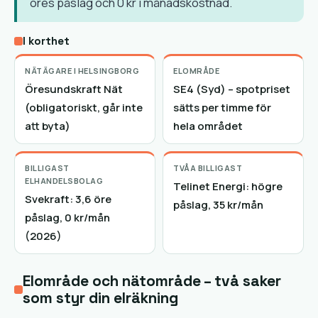
öres påslag och 0 kr i månadskostnad.
I korthet
NÄTÄGARE I HELSINGBORG
ELOMRÅDE
Öresundskraft Nät
SE4 (Syd) – spotpriset
(obligatoriskt, går inte
sätts per timme för
att byta)
hela området
BILLIGAST
TVÅA BILLIGAST
ELHANDELSBOLAG
Telinet Energi: högre
Svekraft: 3,6 öre
påslag, 35 kr/mån
påslag, 0 kr/mån
(2026)
Elområde och nätområde – två saker
som styr din elräkning