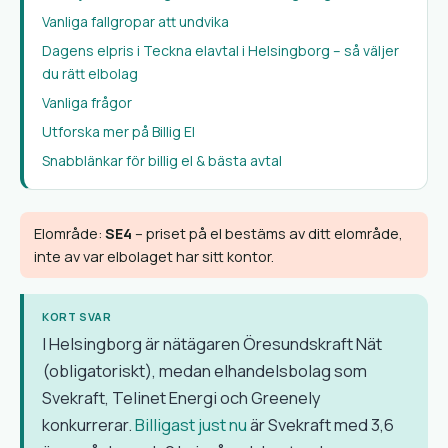
Vanliga fallgropar att undvika
Dagens elpris i Teckna elavtal i Helsingborg – så väljer
du rätt elbolag
Vanliga frågor
Utforska mer på Billig El
Snabblänkar för billig el & bästa avtal
Elområde:
SE4
– priset på el bestäms av ditt elområde,
inte av var elbolaget har sitt kontor.
KORT SVAR
I Helsingborg är nätägaren Öresundskraft Nät
(obligatoriskt), medan elhandelsbolag som
Svekraft, Telinet Energi och Greenely
konkurrerar.
Billigast just nu
är Svekraft med 3,6