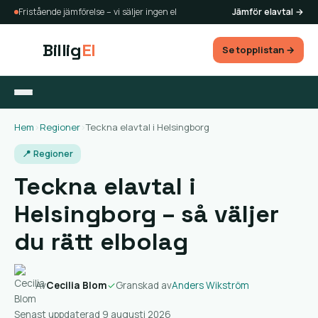
Fristående jämförelse – vi säljer ingen el
Jämför elavtal →
Billig
El
Se topplistan →
Hem
›
Regioner
›
Teckna elavtal i Helsingborg
📍 Regioner
Teckna elavtal i
Helsingborg – så väljer
du rätt elbolag
Av
Cecilia Blom
✓
Granskad av
Anders Wikström
Senast uppdaterad 9 augusti 2026