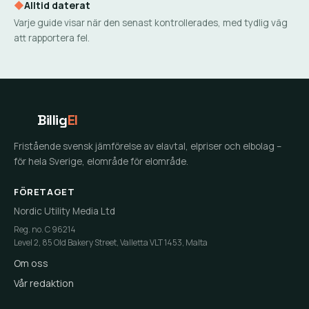
◆
Alltid daterat
Varje guide visar när den senast kontrollerades, med tydlig väg
att rapportera fel.
Billig
El
Fristående svensk jämförelse av elavtal, elpriser och elbolag –
för hela Sverige, elområde för elområde.
FÖRETAGET
Nordic Utility Media Ltd
Reg. no. C 96214
Level 2, 85 Old Bakery Street, Valletta VLT 1453, Malta
Om oss
Vår redaktion