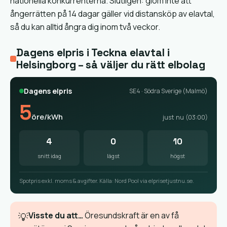
nationella konkurrenterna. Slutligen: glöm inte att
ångerrätten på 14 dagar gäller vid distansköp av elavtal,
så du kan alltid ångra dig inom två veckor.
Dagens elpris i Teckna elavtal i
Helsingborg – så väljer du rätt elbolag
Dagens elpris
SE4 · Södra Sverige (Malmö)
5
öre/kWh
just nu (03:00)
4
0
10
snitt idag
lägst
högst
Spotpris exkl. moms & avgifter. Källa: Nord Pool via elprisetjustnu.se.
Visste du att…
Öresundskraft är en av få
💡