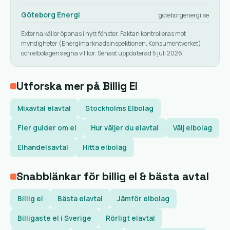
Göteborg Energi
goteborgenergi.se
Externa källor öppnas i nytt fönster. Faktan kontrolleras mot
myndigheter (Energimarknadsinspektionen, Konsumentverket)
och elbolagens egna villkor. Senast uppdaterad 5 juli 2026.
Utforska mer på Billig El
Mixavtal elavtal
Stockholms Elbolag
Fler guider om el
Hur väljer du elavtal
Välj elbolag
Elhandelsavtal
Hitta elbolag
Snabblänkar för billig el & bästa avtal
Billig el
Bästa elavtal
Jämför elbolag
Billigaste el i Sverige
Rörligt elavtal