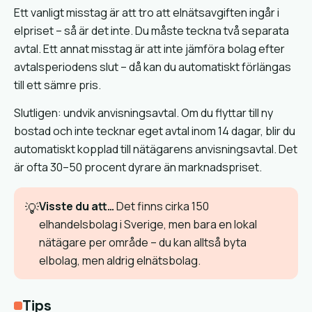
Ett vanligt misstag är att tro att elnätsavgiften ingår i
elpriset – så är det inte. Du måste teckna två separata
avtal. Ett annat misstag är att inte jämföra bolag efter
avtalsperiodens slut – då kan du automatiskt förlängas
till ett sämre pris.
Slutligen: undvik anvisningsavtal. Om du flyttar till ny
bostad och inte tecknar eget avtal inom 14 dagar, blir du
automatiskt kopplad till nätägarens anvisningsavtal. Det
är ofta 30–50 procent dyrare än marknadspriset.
Visste du att…
Det finns cirka 150
💡
elhandelsbolag i Sverige, men bara en lokal
nätägare per område – du kan alltså byta
elbolag, men aldrig elnätsbolag.
Tips