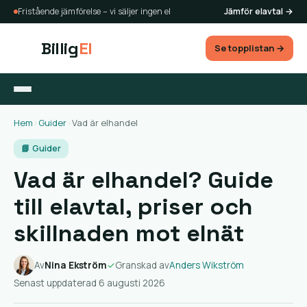
Fristående jämförelse – vi säljer ingen el
Jämför elavtal →
Billig
El
Se topplistan →
Hem
›
Guider
›
Vad är elhandel
📘 Guider
Vad är elhandel? Guide
till elavtal, priser och
skillnaden mot elnät
Av
Nina Ekström
✓
Granskad av
Anders Wikström
Senast uppdaterad 6 augusti 2026