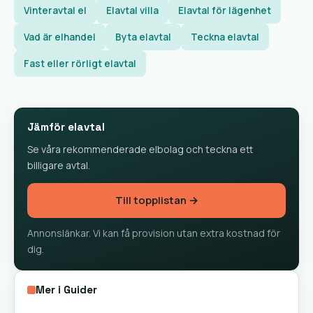
Vinteravtal el
Elavtal villa
Elavtal för lägenhet
Vad är elhandel
Byta elavtal
Teckna elavtal
Fast eller rörligt elavtal
Jämför elavtal
Se våra rekommenderade elbolag och teckna ett
billigare avtal.
Till topplistan →
Annonslänkar. Vi kan få provision utan extra kostnad för
dig.
Mer i Guider