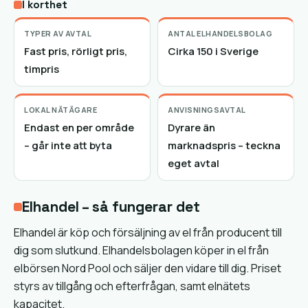
I korthet
TYPER AV AVTAL
ANTAL ELHANDELSBOLAG
Fast pris, rörligt pris,
Cirka 150 i Sverige
timpris
LOKAL NÄTÄGARE
ANVISNINGSAVTAL
Endast en per område
Dyrare än
– går inte att byta
marknadspris – teckna
eget avtal
Elhandel – så fungerar det
Elhandel är köp och försäljning av el från producent till
dig som slutkund. Elhandelsbolagen köper in el från
elbörsen Nord Pool och säljer den vidare till dig. Priset
styrs av tillgång och efterfrågan, samt elnätets
kapacitet.