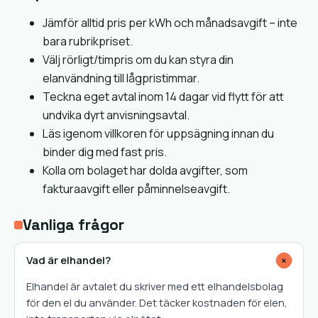
Jämför alltid pris per kWh och månadsavgift – inte
bara rubrikpriset.
Välj rörligt/timpris om du kan styra din
elanvändning till lågpristimmar.
Teckna eget avtal inom 14 dagar vid flytt för att
undvika dyrt anvisningsavtal.
Läs igenom villkoren för uppsägning innan du
binder dig med fast pris.
Kolla om bolaget har dolda avgifter, som
fakturaavgift eller påminnelseavgift.
Vanliga frågor
Vad är elhandel?
+
Elhandel är avtalet du skriver med ett elhandelsbolag
för den el du använder. Det täcker kostnaden för elen,