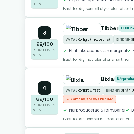
BETYG
Bäst för dig som vill styra elen efter t
Tibber
El till 
3
Rörligt (inköpspris)
AVTAL
BINDNING
92/100
El till inköpspris utan marginal
REDAKTIONENS
BETYG
Bäst för dig med elbil eller smart hem
Bixia
Närprodu
4
Rörligt & fast
Från 
AVTAL
BINDNING
89/100
★ Kampanj för nya kunder
REDAKTIONENS
Närproducerad & förnybar el
B
BETYG
Bäst för dig som vill ha lokal, grön el