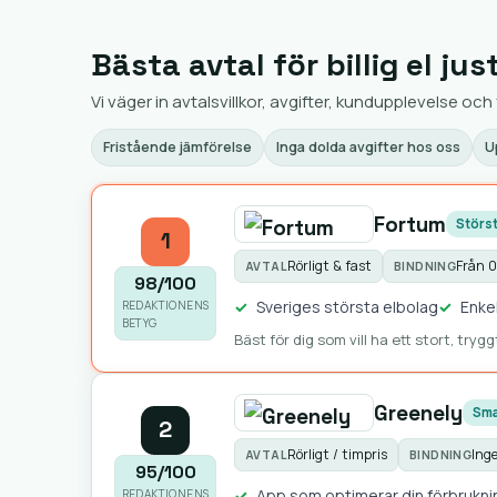
Bästa avtal för billig el jus
Vi väger in avtalsvillkor, avgifter, kundupplevelse och 
Fristående jämförelse
Inga dolda avgifter hos oss
U
Fortum
Störst
1
Rörligt & fast
Från 
AVTAL
BINDNING
98/100
Sveriges största elbolag
Enkel
REDAKTIONENS
BETYG
Bäst för dig som vill ha ett stort, tryg
Greenely
Sma
2
Rörligt / timpris
Ing
AVTAL
BINDNING
95/100
App som optimerar din förbrukni
REDAKTIONENS