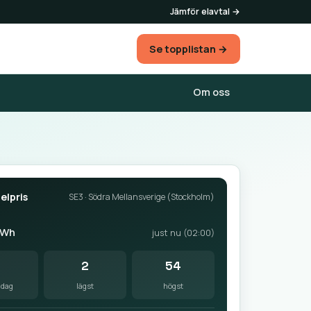
Jämför elavtal →
Se topplistan →
Om oss
elpris
SE3 · Södra Mellansverige (Stockholm)
kWh
just nu (02:00)
9
2
54
idag
lägst
högst