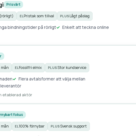
gi
Prisvärt
(rörligt)
Pristak som tillval
Lågt påslag
EL
PLUS
Inga bindningstider på rörligt
Enkelt att teckna online
r
0 mån
Fossilfri elmix
Stor kundservice
EL
PLUS
knaden
Flera avtalsformer att välja mellan
 leverantör
ch etablerad aktör
rnybart fokus
0 mån
100% förnybar
Svensk support
EL
PLUS