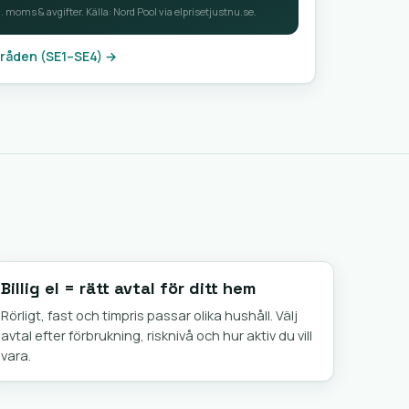
. moms & avgifter. Källa: Nord Pool via elprisetjustnu.se.
mråden (SE1–SE4) →
Billig el = rätt avtal för ditt hem
Rörligt, fast och timpris passar olika hushåll. Välj
avtal efter förbrukning, risknivå och hur aktiv du vill
vara.