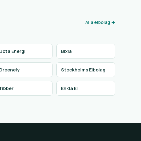
Alla elbolag →
Göta Energi
Bixia
Greenely
Stockholms Elbolag
Tibber
Enkla El