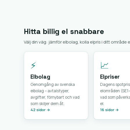
Hitta billig el snabbare
Välj din väg: jämför elbolag, kolla elpris i ditt område 
⚡
📈
Elbolag
Elpriser
Genomgång av svenska
Dagens spotpris
elbolag – avtalstyper,
elområden (SE1
avgifter, förnybart och vad
vad som påverkar
som skiljer dem åt.
el.
42 sidor →
16 sidor →