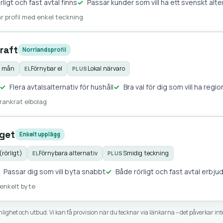
rligt och fast avtal finns
Passar kunder som vill ha ett svenskt alte
ar profil med enkel teckning
raft
Norrlandsprofil
0 mån
Förnybar el
Lokal närvaro
EL
PLUS
Flera avtalsalternativ för hushåll
Bra val för dig som vill ha regi
örankrat elbolag
aget
Enkelt upplägg
(rörligt)
Förnybara alternativ
Smidig teckning
EL
PLUS
Passar dig som vill byta snabbt
Både rörligt och fast avtal erbju
 enkelt byte
het och utbud. Vi kan få provision när du tecknar via länkarna – det påverkar int