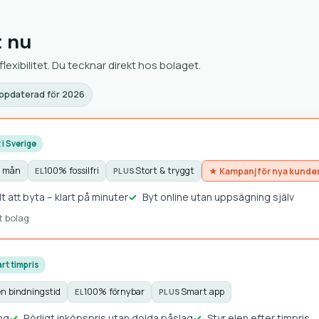
t nu
flexibilitet. Du tecknar direkt hos bolaget.
ppdaterad för 2026
 i Sverige
0 mån
100% fossilfri
Stort & tryggt
★ Kampanj för nya kunde
EL
PLUS
t att byta – klart på minuter
Byt online utan uppsägning själv
gt bolag
rt timpris
en bindningstid
100% förnybar
Smart app
EL
PLUS
ng
Rörligt inköpspris utan dolda påslag
Styr elen efter timpris