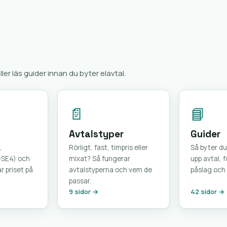
eller läs guider innan du byter elavtal.
📄
📘
Avtalstyper
Guider
,
Rörligt, fast, timpris eller
Så byter du
–SE4) och
mixat? Så fungerar
upp avtal, 
 priset på
avtalstyperna och vem de
påslag och 
passar.
9 sidor →
42 sidor →