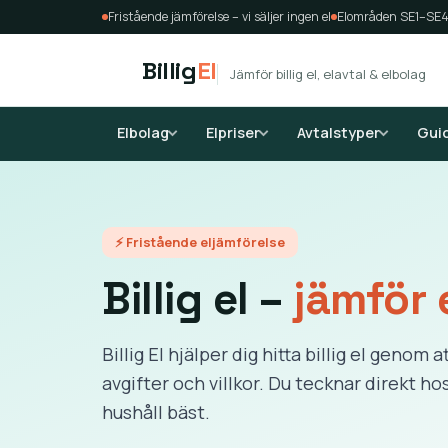
Fristående jämförelse – vi säljer ingen el
Elområden SE1–SE
Billig
El
Jämför billig el, elavtal & elbolag
Elbolag
Elpriser
Avtalstyper
Gui
⚡ Fristående eljämförelse
Billig el –
jämför 
Billig El hjälper dig hitta billig el genom 
avgifter och villkor. Du tecknar direkt ho
hushåll bäst.