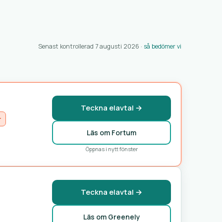
Senast kontrollerad 7 augusti 2026 ·
så bedömer vi
Teckna elavtal →
r
Läs om Fortum
Öppnas i nytt fönster
Teckna elavtal →
Läs om Greenely