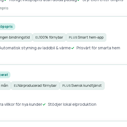
impris
inköpspris
Ingen bindningstid
100% förnybar
Smart hem-app
EL
PLUS
Automatisk styrning av laddbil & värme
Prisvärt för smarta hem
cerat
0 mån
Närproducerad förnybar
Svensk kundtjänst
EL
PLUS
ra villkor för nya kunder
Stödjer lokal elproduktion