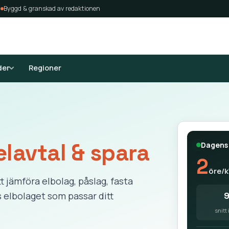
4
Byggd & granskad av redaktionen
der
Regioner
elavtal & spara
Dagens 
2
öre/
att jämföra elbolag, påslag, fasta
s elbolaget som passar ditt
snitt 