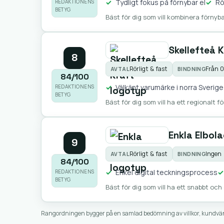
Tydligt fokus på förnybar el
Rö
REDAKTIONENS
BETYG
Bäst för dig som vill kombinera förnyb
Skellefteå K
8
Rörligt & fast
Från 
AVTAL
BINDNING
84/100
Välkänt varumärke i norra Sverige
REDAKTIONENS
BETYG
Bäst för dig som vill ha ett regionalt f
Enkla Elbol
9
Rörligt & fast
Ingen 
AVTAL
BINDNING
84/100
Enkel digital teckningsprocess
REDAKTIONENS
BETYG
Bäst för dig som vill ha ett snabbt och
Rangordningen bygger på en samlad bedömning av villkor, kundvänlig