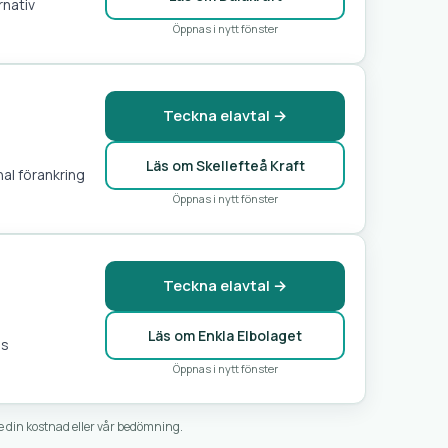
rnativ
Öppnas i nytt fönster
Teckna elavtal →
Läs om Skellefteå Kraft
onal förankring
Öppnas i nytt fönster
Teckna elavtal →
Läs om Enkla Elbolaget
ds
Öppnas i nytt fönster
e din kostnad eller vår bedömning.