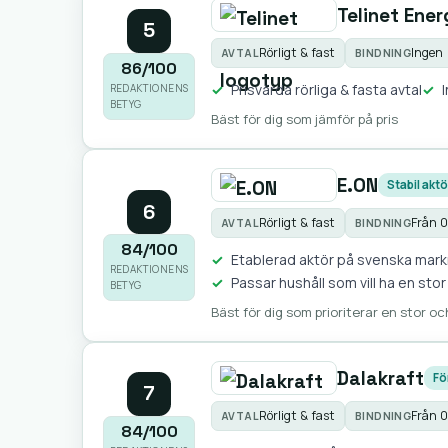
Telinet Ener
5
Rörligt & fast
Ingen 
AVTAL
BINDNING
86/100
Prisvärda rörliga & fasta avtal
REDAKTIONENS
BETYG
Bäst för dig som jämför på pris
E.ON
Stabil aktö
6
Rörligt & fast
Från 
AVTAL
BINDNING
84/100
Etablerad aktör på svenska mar
REDAKTIONENS
Passar hushåll som vill ha en stor
BETYG
Bäst för dig som prioriterar en stor o
Dalakraft
Fö
7
Rörligt & fast
Från 
AVTAL
BINDNING
84/100