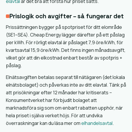
elavtal
är det bra att förstå hur priset sätts.
Prislogik och avgifter – så fungerar det
Prissättningen bygger på spotpriset för ditt elområde
(SE1–SE4). Cheap Energy lägger därefter på ett påslag
per kWh. För rörligt elavtal är påslaget 7,9 öre/kWh, för
kvartsavtal 15,9 öre/kWh. Det finns ingen månadsavgift,
vilket gör att din elkostnad enbart består av spotpris +
påslag.
Elnätsavgiften betalas separat till nätägaren (det lokala
elnätsbolaget) och påverkas inte av ditt elavtal. Tänk på
att prisökningar efter 12 månader har kritiserats –
Konsumentverket har förbjudit bolaget att
marknadsföra sig som om enbart rabatten upphör, när
hela priset i själva verket höjs. För att undvika
överraskningar kan du läsa mer om
elhandelsavtal
.