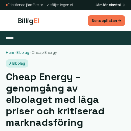
Fristående jämförelse – vi säljer ingen el
Jämför elavtal →
Billig
El
Se topplistan →
Hem
›
Elbolag
›
Cheap Energy
⚡ Elbolag
Cheap Energy –
genomgång av
elbolaget med låga
priser och kritiserad
marknadsföring