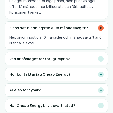
Bolaget marknadsför låga priser, men prisökningar
efter 12 månader har kritiserats och förbjudits av
Konsumentverket.
Finns det bindningstid eller månadsavgift?
+
Nej, bindningstid är 0 månader och månadsavgift är 0
kr för alla avtal.
Vad är påslaget för rörligt elpris?
+
Hur kontaktar jag Cheap Energy?
+
Är elen förnybar?
+
Har Cheap Energy blivit svartlistad?
+