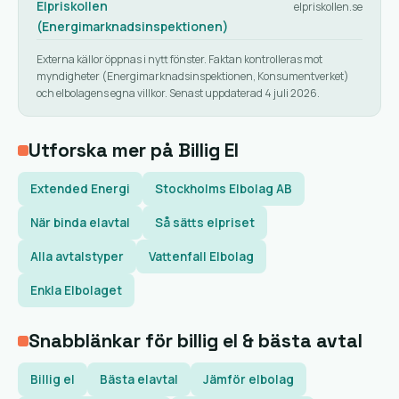
Elpriskollen
elpriskollen.se
(Energimarknadsinspektionen)
Externa källor öppnas i nytt fönster. Faktan kontrolleras mot
myndigheter (Energimarknadsinspektionen, Konsumentverket)
och elbolagens egna villkor. Senast uppdaterad 4 juli 2026.
Utforska mer på Billig El
Extended Energi
Stockholms Elbolag AB
När binda elavtal
Så sätts elpriset
Alla avtalstyper
Vattenfall Elbolag
Enkla Elbolaget
Snabblänkar för billig el & bästa avtal
Billig el
Bästa elavtal
Jämför elbolag