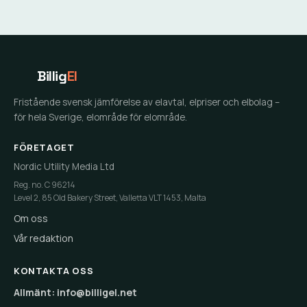
Billig
El
Fristående svensk jämförelse av elavtal, elpriser och elbolag –
för hela Sverige, elområde för elområde.
FÖRETAGET
Nordic Utility Media Ltd
Reg. no. C 96214
Level 2, 85 Old Bakery Street, Valletta VLT 1453, Malta
Om oss
Vår redaktion
KONTAKTA OSS
Allmänt: info@billigel.net