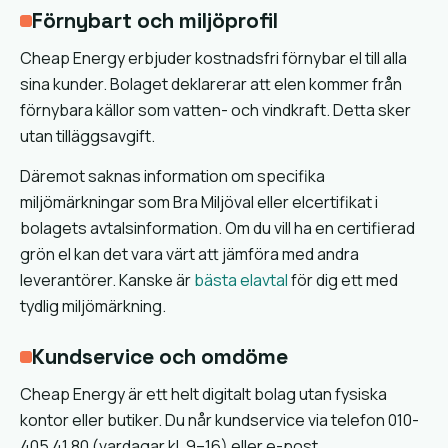
Förnybart och miljöprofil
Cheap Energy erbjuder kostnadsfri förnybar el till alla
sina kunder. Bolaget deklarerar att elen kommer från
förnybara källor som vatten- och vindkraft. Detta sker
utan tilläggsavgift.
Däremot saknas information om specifika
miljömärkningar som Bra Miljöval eller elcertifikat i
bolagets avtalsinformation. Om du vill ha en certifierad
grön el kan det vara värt att jämföra med andra
leverantörer. Kanske är
bästa elavtal
för dig ett med
tydlig miljömärkning.
Kundservice och omdöme
Cheap Energy är ett helt digitalt bolag utan fysiska
kontor eller butiker. Du når kundservice via telefon 010-
405 41 80 (vardagar kl. 9–16) eller e-post