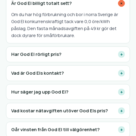
Är God El billigt totalt sett?
+
Om du har hög förbrukning och bor i norra Sverige är
God El konkurrenskraftigt tack vare 0,0 öre/kWh
påslag. Den fasta månadsavgiften på 49 kr gör det
dock dyrare för småförbrukare.
Har God El rörligt pris?
+
Vad är God Els kontakt?
+
Hur säger jag upp God El?
+
Vad kostar nätavgiften utöver God Els pris?
+
Går vinsten från God El till välgörenhet?
+