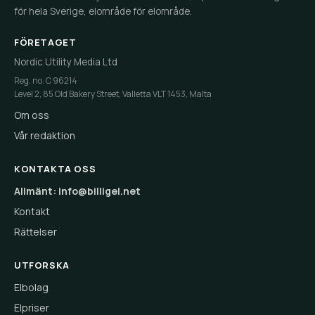
för hela Sverige, elområde för elområde.
FÖRETAGET
Nordic Utility Media Ltd
Reg. no. C 96214
Level 2, 85 Old Bakery Street, Valletta VLT 1453, Malta
Om oss
Vår redaktion
KONTAKTA OSS
Allmänt: info@billigel.net
Kontakt
Rättelser
UTFORSKA
Elbolag
Elpriser