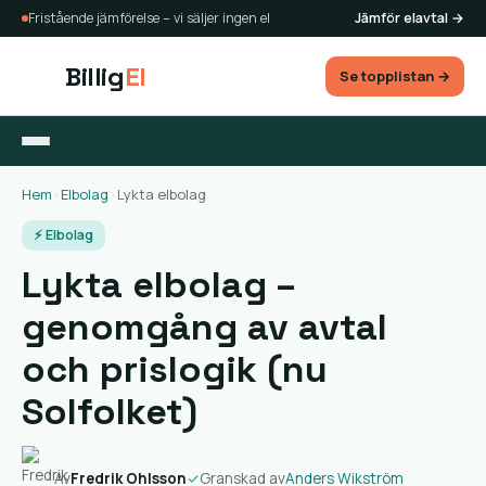
Fristående jämförelse – vi säljer ingen el
Jämför elavtal →
Billig
El
Se topplistan →
Hem
›
Elbolag
›
Lykta elbolag
⚡ Elbolag
Lykta elbolag –
genomgång av avtal
och prislogik (nu
Solfolket)
Av
Fredrik Ohlsson
✓
Granskad av
Anders Wikström