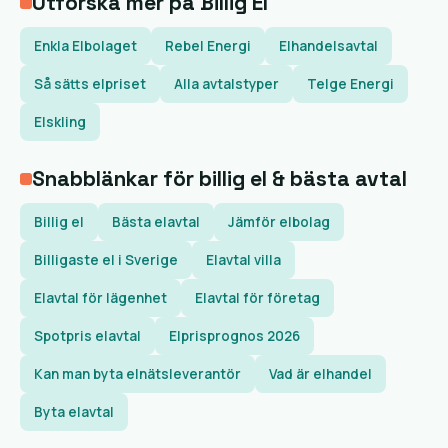
Utforska mer på Billig El
Enkla Elbolaget
Rebel Energi
Elhandelsavtal
Så sätts elpriset
Alla avtalstyper
Telge Energi
Elskling
Snabblänkar för billig el & bästa avtal
Billig el
Bästa elavtal
Jämför elbolag
Billigaste el i Sverige
Elavtal villa
Elavtal för lägenhet
Elavtal för företag
Spotpris elavtal
Elprisprognos 2026
Kan man byta elnätsleverantör
Vad är elhandel
Byta elavtal