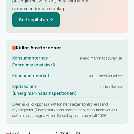
prislogik (nu Solfolket) med våra andra
rekommenderade elbolag.
Se topplistan →
Källor & referenser
Konsumenternas
energimarknadsbyran.se
Energimarknadsbyrå
Konsumentverket
konsumentverket.se
Elpriskollen
elpriskollen.se
(Energimarknadsinspektionen)
Externa källor öppnas i nytt fönster. Faktan kontrolleras mot
myndigheter (Energimarknadsinspektionen, Konsumentverket)
och elbolagens egna villkor. Senast uppdaterad 4 juli 2026.