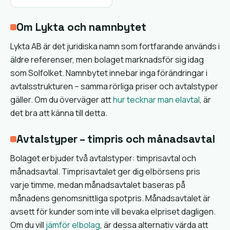
Om Lykta och namnbytet
Lykta AB är det juridiska namn som fortfarande används i
äldre referenser, men bolaget marknadsför sig idag
som Solfolket. Namnbytet innebar inga förändringar i
avtalsstrukturen – samma rörliga priser och avtalstyper
gäller. Om du överväger att
hur tecknar man elavtal
, är
det bra att känna till detta.
Avtalstyper – timpris och månadsavtal
Bolaget erbjuder två avtalstyper: timprisavtal och
månadsavtal. Timprisavtalet ger dig elbörsens pris
varje timme, medan månadsavtalet baseras på
månadens genomsnittliga spotpris. Månadsavtalet är
avsett för kunder som inte vill bevaka elpriset dagligen.
Om du vill
jämför elbolag
, är dessa alternativ värda att