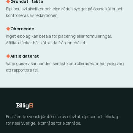
◆
Grundat i fakta
Elpriser, avtalsvillkor och elområden bygger på öppna källor och
kontrolleras av redaktionen.
◆
Oberoende
Inget elbolag kan betala för placering eller formuleringar.
Affiliatelänkar hålls åtskilda från innehållet.
◆
Alltid daterat
Varje guide visar när den senast kontrollerades, med tydlig väg
att rapportera fel.
Billig
El
Fristående svensk jämförelse av elavtal, elpriser och elbolag –
för hela Sverige, elområde för elområde.