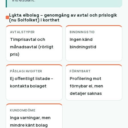
Lykta elbolag – genomgång av avtal och prislogik
(nu Solfolket) i korthet
AVTALSTYPER
BINDNINGSTID
Timprisavtal och
Ingen känd
månadsavtal (rörligt
bindningstid
pris)
PÅSLAG/AVGIFTER
FÖRNYBART
Ej offentligt listade –
Profilering mot
kontakta bolaget
förnybar el, men
detaljer saknas
KUNDOMDÖME
Inga varningar, men
mindre känt bolag