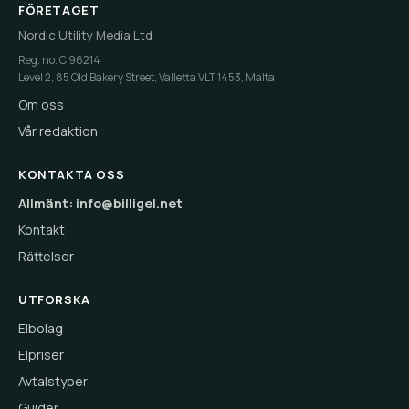
FÖRETAGET
Nordic Utility Media Ltd
Reg. no. C 96214
Level 2, 85 Old Bakery Street, Valletta VLT 1453, Malta
Om oss
Vår redaktion
KONTAKTA OSS
Allmänt: info@billigel.net
Kontakt
Rättelser
UTFORSKA
Elbolag
Elpriser
Avtalstyper
Guider