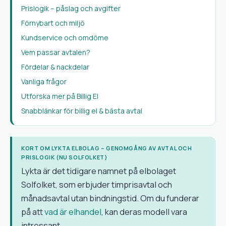
Prislogik – påslag och avgifter
Förnybart och miljö
Kundservice och omdöme
Vem passar avtalen?
Fördelar & nackdelar
Vanliga frågor
Utforska mer på Billig El
Snabblänkar för billig el & bästa avtal
KORT OM LYKTA ELBOLAG – GENOMGÅNG AV AVTAL OCH
PRISLOGIK (NU SOLFOLKET)
Lykta är det tidigare namnet på elbolaget
Solfolket, som erbjuder timprisavtal och
månadsavtal utan bindningstid. Om du funderar
på att
vad är elhandel
, kan deras modell vara
intressant.