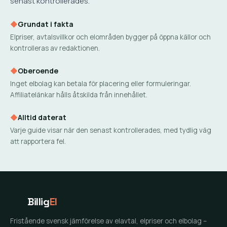
senast kontrollerades.
◆
Grundat i fakta
Elpriser, avtalsvillkor och elområden bygger på öppna källor och
kontrolleras av redaktionen.
◆
Oberoende
Inget elbolag kan betala för placering eller formuleringar.
Affiliatelänkar hålls åtskilda från innehållet.
◆
Alltid daterat
Varje guide visar när den senast kontrollerades, med tydlig väg
att rapportera fel.
Billig
El
Fristående svensk jämförelse av elavtal, elpriser och elbolag –