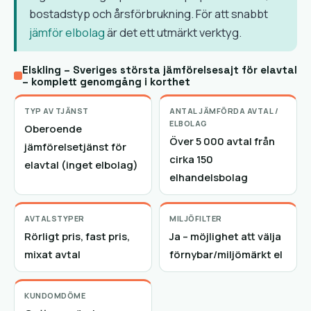
bostadstyp och årsförbrukning. För att snabbt
jämför elbolag
är det ett utmärkt verktyg.
Elskling – Sveriges största jämförelsesajt för elavtal
– komplett genomgång i korthet
TYP AV TJÄNST
ANTAL JÄMFÖRDA AVTAL /
ELBOLAG
Oberoende
Över 5 000 avtal från
jämförelsetjänst för
cirka 150
elavtal (inget elbolag)
elhandelsbolag
AVTALSTYPER
MILJÖFILTER
Rörligt pris, fast pris,
Ja – möjlighet att välja
mixat avtal
förnybar/miljömärkt el
KUNDOMDÖME