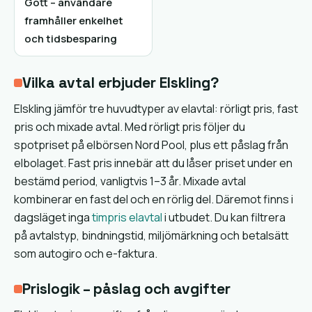
Gott – användare
framhåller enkelhet
och tidsbesparing
Vilka avtal erbjuder Elskling?
Elskling jämför tre huvudtyper av elavtal: rörligt pris, fast
pris och mixade avtal. Med rörligt pris följer du
spotpriset på elbörsen Nord Pool, plus ett påslag från
elbolaget. Fast pris innebär att du låser priset under en
bestämd period, vanligtvis 1–3 år. Mixade avtal
kombinerar en fast del och en rörlig del. Däremot finns i
dagsläget inga
timpris elavtal
i utbudet. Du kan filtrera
på avtalstyp, bindningstid, miljömärkning och betalsätt
som autogiro och e-faktura.
Prislogik – påslag och avgifter