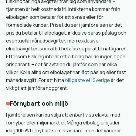
Elskling tar inga avgifter från dig som användare –
tjänsten är helt kostnadsfri. Intäkterna kommer från
elbolagen som betalar för att synas eller för
förmedlade kunder. Priset du ser i jämförelsen är det
pris du betalar till elbolaget, inklusive deras påslag och
eventuella månadsavgifter, men exklusive
elnätsavgiften som alltid betalas separat till nätägaren.
Eftersom Elskling inte är ett elbolag har de ingen egen
prisgaranti – det är avtalen du jämför som har olika
villkor. Kolla alltid om elbolaget har lågt påslag eller fast
månadsavgift. För att hitta
billigaste el i Sverige
är det
viktigt att jämföra noggrant.
Förnybart och miljö
I jämförelsen kan du välja att enbart visa elavtal med
förnybar eller miljömärkt el. Många elbolag erbjuder
idag 100 % förnybart som standard, men det varierar.