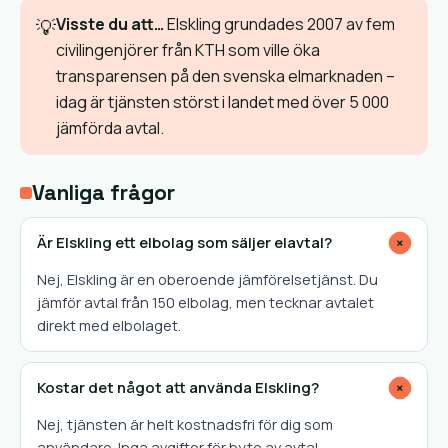
Visste du att…
Elskling grundades 2007 av fem
💡
civilingenjörer från KTH som ville öka
transparensen på den svenska elmarknaden –
idag är tjänsten störst i landet med över 5 000
jämförda avtal.
Vanliga frågor
Är Elskling ett elbolag som säljer elavtal?
+
Nej, Elskling är en oberoende jämförelsetjänst. Du
jämför avtal från 150 elbolag, men tecknar avtalet
direkt med elbolaget.
Kostar det något att använda Elskling?
+
Nej, tjänsten är helt kostnadsfri för dig som
användare. Inga avgifter för byte av avtal.