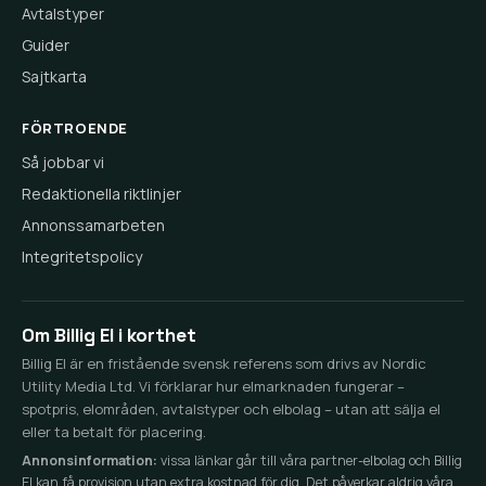
Avtalstyper
Guider
Sajtkarta
FÖRTROENDE
Så jobbar vi
Redaktionella riktlinjer
Annonssamarbeten
Integritetspolicy
Om Billig El i korthet
Billig El är en fristående svensk referens som drivs av Nordic
Utility Media Ltd. Vi förklarar hur elmarknaden fungerar –
spotpris, elområden, avtalstyper och elbolag – utan att sälja el
eller ta betalt för placering.
Annonsinformation:
vissa länkar går till våra partner-elbolag och Billig
El kan få provision utan extra kostnad för dig. Det påverkar aldrig våra