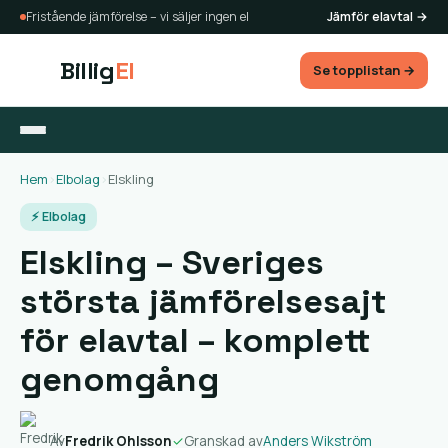
Fristående jämförelse – vi säljer ingen el
Jämför elavtal →
Billig
El
Se topplistan →
Hem
›
Elbolag
›
Elskling
⚡ Elbolag
Elskling – Sveriges
största jämförelsesajt
för elavtal – komplett
genomgång
Av
Fredrik Ohlsson
✓
Granskad av
Anders Wikström