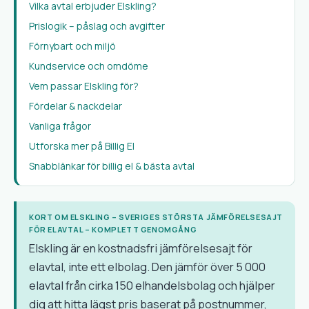
Vilka avtal erbjuder Elskling?
Prislogik – påslag och avgifter
Förnybart och miljö
Kundservice och omdöme
Vem passar Elskling för?
Fördelar & nackdelar
Vanliga frågor
Utforska mer på Billig El
Snabblänkar för billig el & bästa avtal
KORT OM ELSKLING – SVERIGES STÖRSTA JÄMFÖRELSESAJT
FÖR ELAVTAL – KOMPLETT GENOMGÅNG
Elskling är en kostnadsfri jämförelsesajt för
elavtal, inte ett elbolag. Den jämför över 5 000
elavtal från cirka 150 elhandelsbolag och hjälper
dig att hitta lägst pris baserat på postnummer,