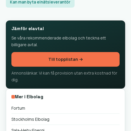
Kan man byta elnätsleverantör
Jämför elavtal
Se våra rekommenderade elbolag och teckna ett
billigare avtal.
Till topplistan →
Annonslänkar. Vi kan få provision utan extra kostnad för
dig.
Mer i Elbolag
Fortum
Stockholms Elbolag
Sala-Heby Energi