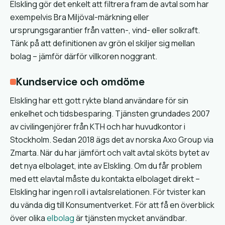
Elskling gör det enkelt att filtrera fram de avtal som har
exempelvis Bra Miljöval-märkning eller
ursprungsgarantier från vatten-, vind- eller solkraft.
Tänk på att definitionen av grön el skiljer sig mellan
bolag – jämför därför villkoren noggrant.
Kundservice och omdöme
Elskling har ett gott rykte bland användare för sin
enkelhet och tidsbesparing. Tjänsten grundades 2007
av civilingenjörer från KTH och har huvudkontor i
Stockholm. Sedan 2018 ägs det av norska Axo Group via
Zmarta. När du har jämfört och valt avtal sköts bytet av
det nya elbolaget, inte av Elskling. Om du får problem
med ett elavtal måste du kontakta elbolaget direkt –
Elskling har ingen roll i avtalsrelationen. För tvister kan
du vända dig till Konsumentverket. För att få en överblick
över olika
elbolag
är tjänsten mycket användbar.