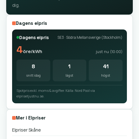
dig.
Dagens elpris
Dagens elpris
SE3 · Södra Mellansverige (Stockholm)
4
öre/kWh
just nu (10:00)
8
1
41
snitt idag
lägst
högst
Spotpris exkl. moms & avgifter. Källa: Nord Pool via
elprisetjustnu.se.
Mer i Elpriser
Elpriser Skåne