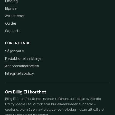
Elbolag
Elpriser
Avtalstyper
Guider
Sajtkarta
FÖRTROENDE
Så jobbar vi
Redaktionella riktlinjer
Annonssamarbeten
Integritetspolicy
Om Billig El i korthet
Billig El är en fristående svensk referens som drivs av Nordic
Utility Media Ltd. Vi förklarar hur elmarknaden fungerar –
spotpris, elområden, avtalstyper och elbolag – utan att sälja el
eller ta betalt för placering.