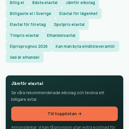
Billig el
Bästa elavtal
Jämför elbolag
Billigaste el i Sverige
Elavtal för lägenhet
Elavtal för företag
Spotpris elavtal
Timpris elavtal
Elhandelsavtal
Elprisprognos 2026
Kan man byta elnätsleverantör
Vad är elhandel
Jämför elavtal
Se våra rekommenderade elbolag och teckna ett
billigare avtal.
Till topplistan →
Annonslänkar. Vi kan få provision utan extra kostnad för