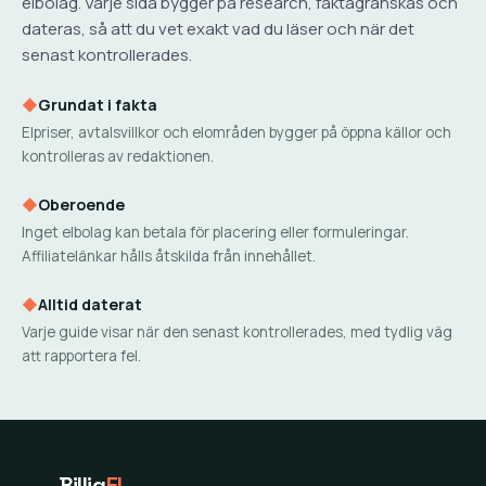
elbolag. Varje sida bygger på research, faktagranskas och
dateras, så att du vet exakt vad du läser och när det
senast kontrollerades.
◆
Grundat i fakta
Elpriser, avtalsvillkor och elområden bygger på öppna källor och
kontrolleras av redaktionen.
◆
Oberoende
Inget elbolag kan betala för placering eller formuleringar.
Affiliatelänkar hålls åtskilda från innehållet.
◆
Alltid daterat
Varje guide visar när den senast kontrollerades, med tydlig väg
att rapportera fel.
Billig
El