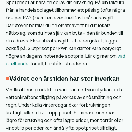
Spotpriset är bara en del av din elräkning. På din faktura
från elhandelsbolaget tillkommer ett påslag (ofta några
öre per kWh) samt en eventuell fast månadsavgift.
Därutöver betalar du en elnätsavgift till ditt lokala
nätbolag, som du inte själv kan byta – den är bunden till
din adress. Elcertifikatsavgift och energiskatt läggs
också på. Slutpriset per kWh kan därför vara betydligt
högre än dagens noterade spotpris. Lär dig mer om
vad
är elhandel
för att förstå kostnaderna.
Vädret och årstiden har stor inverkan
Vindkraftens produktion varierar med vindstyrkan, och
vattenkraftens tillgång påverkas av snösmältning och
regn. Under kalla vinterdagar ökar förbrukningen
kraftigt, vilket driver upp priset. Sommaren innebär
lägre förbrukning och ofta lägre priser, men torrår eller
vindstilla perioder kan ändå lyfta spotpriset tillfälligt.