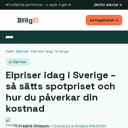
Fristående jämförelse – vi säljer ingen el
Jämför elavtal →
Billig
El
Se topplistan →
Hem
›
Elpriser
›
Elpriser idag i Sverige
📈 Elpriser
Elpriser idag i Sverige –
så sätts spotpriset och
hur du påverkar din
kostnad
Av
Fredrik Ohlsson
✓
Granskad av
Anders Wikström