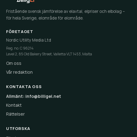
Fristående svensk jämförelse av elavtal, elpriser och elbolag –
för hela Sverige, elområde för elområde.
FÖRETAGET
Nordic Utility Media Ltd
Reg. no. C 96214
Level 2, 85 Old Bakery Street, Valletta VLT 1453, Malta
Om oss
Vår redaktion
KONTAKTA OSS
Allmänt: info@billigel.net
Kontakt
Rättelser
UTFORSKA