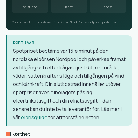
snitt idag
lägst
högst
Spotpris exkl. moms & avgifter. Källa: Nord Pool via elprisetjustnu.se.
KORT SVAR
Spotpriset bestäms var 15:e minut på den
nordiska elbörsen Nordpool och påverkas främst
av tillgång och efterfrågan i just ditt elområde,
väder, vattenkraftens läge och tillgången på vind-
och kärnkraft. Din slutkostnad innehåller utöver
spotpriset även elbolagets påslag,
elcertifikatavgift och din elnätsavgift – den
senare kan du inte byta leverantör för. Läs mer i
vår
elprisguide
för att förstå helheten.
I korthet