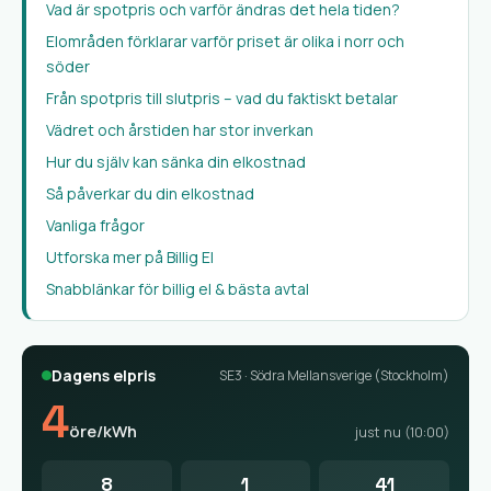
Vad är spotpris och varför ändras det hela tiden?
Elområden förklarar varför priset är olika i norr och
söder
Från spotpris till slutpris – vad du faktiskt betalar
Vädret och årstiden har stor inverkan
Hur du själv kan sänka din elkostnad
Så påverkar du din elkostnad
Vanliga frågor
Utforska mer på Billig El
Snabblänkar för billig el & bästa avtal
Dagens elpris
SE3 · Södra Mellansverige (Stockholm)
4
öre/kWh
just nu (10:00)
8
1
41