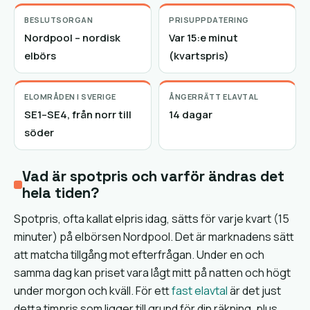
BESLUTSORGAN
PRISUPPDATERING
Nordpool – nordisk
Var 15:e minut
elbörs
(kvartspris)
ELOMRÅDEN I SVERIGE
ÅNGERRÄTT ELAVTAL
SE1–SE4, från norr till
14 dagar
söder
Vad är spotpris och varför ändras det
hela tiden?
Spotpris, ofta kallat elpris idag, sätts för varje kvart (15
minuter) på elbörsen Nordpool. Det är marknadens sätt
att matcha tillgång mot efterfrågan. Under en och
samma dag kan priset vara lågt mitt på natten och högt
under morgon och kväll. För ett
fast elavtal
är det just
detta timpris som ligger till grund för din räkning, plus