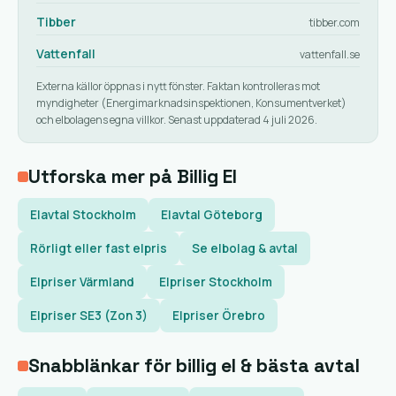
Tibber
tibber.com
Vattenfall
vattenfall.se
Externa källor öppnas i nytt fönster. Faktan kontrolleras mot
myndigheter (Energimarknadsinspektionen, Konsumentverket)
och elbolagens egna villkor. Senast uppdaterad 4 juli 2026.
Utforska mer på Billig El
Elavtal Stockholm
Elavtal Göteborg
Rörligt eller fast elpris
Se elbolag & avtal
Elpriser Värmland
Elpriser Stockholm
Elpriser SE3 (Zon 3)
Elpriser Örebro
Snabblänkar för billig el & bästa avtal