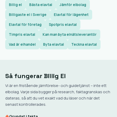
Billig el
Bästa elavtal
Jämför elbolag
Billigaste el i Sverige
Elavtal för lägenhet
Elavtal för företag
Spotpris elavtal
Timpris elavtal
Kan man byta elnätsleverantör
Vad är elhandel
Byta elavtal
Teckna elavtal
Så fungerar Billig El
Vi är en fristående jämförelse- och guidetjänst – inte ett
elbolag. Varje sida bygger på research, faktagranskas och
dateras, så att du vet exakt vad du läser och när det
senast kontrollerades.
◆
Grundat i fakta