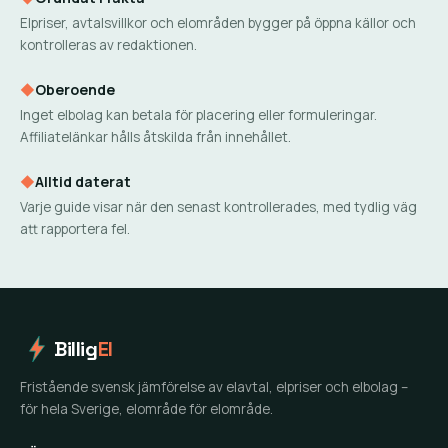
Elpriser, avtalsvillkor och elområden bygger på öppna källor och
kontrolleras av redaktionen.
◆
Oberoende
Inget elbolag kan betala för placering eller formuleringar.
Affiliatelänkar hålls åtskilda från innehållet.
◆
Alltid daterat
Varje guide visar när den senast kontrollerades, med tydlig väg
att rapportera fel.
Billig
El
Fristående svensk jämförelse av elavtal, elpriser och elbolag –
för hela Sverige, elområde för elområde.