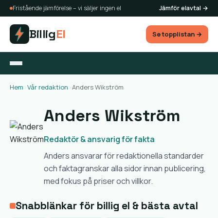
Fristående jämförelse – vi säljer ingen el
Jämför elavtal →
Billig
El
Se topplistan →
Hem
›
Vår redaktion
›
Anders Wikström
Anders Wikström
Redaktör & ansvarig för fakta
Anders ansvarar för redaktionella standarder
och faktagranskar alla sidor innan publicering,
med fokus på priser och villkor.
Snabblänkar för billig el & bästa avtal