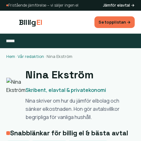
Fristående jämförelse – vi säljer ingen el
Jämför elavtal →
Billig
El
Se topplistan →
Hem
›
Vår redaktion
›
Nina Ekström
Nina Ekström
Skribent, elavtal & privatekonomi
Nina skriver om hur du jämför elbolag och
sänker elkostnaden. Hon gör avtalsvillkor
begripliga för vanliga hushåll.
Snabblänkar för billig el & bästa avtal