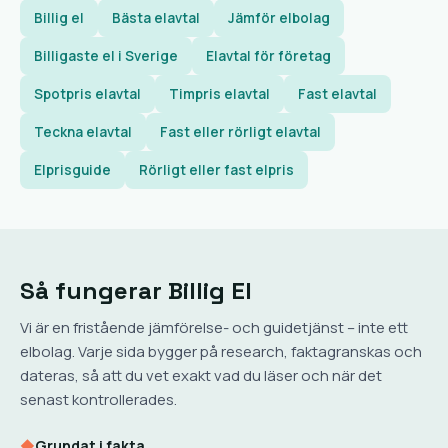
Billig el
Bästa elavtal
Jämför elbolag
Billigaste el i Sverige
Elavtal för företag
Spotpris elavtal
Timpris elavtal
Fast elavtal
Teckna elavtal
Fast eller rörligt elavtal
Elprisguide
Rörligt eller fast elpris
Så fungerar Billig El
Vi är en fristående jämförelse- och guidetjänst – inte ett
elbolag. Varje sida bygger på research, faktagranskas och
dateras, så att du vet exakt vad du läser och när det
senast kontrollerades.
◆
Grundat i fakta