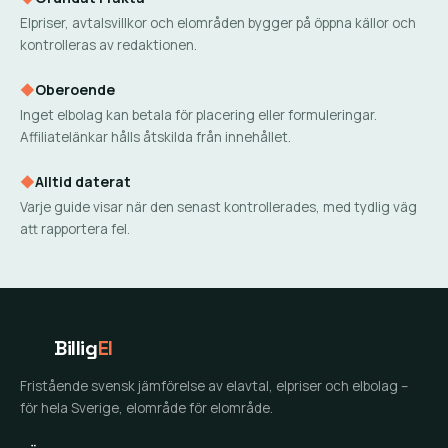
Elpriser, avtalsvillkor och elområden bygger på öppna källor och
kontrolleras av redaktionen.
◆
Oberoende
Inget elbolag kan betala för placering eller formuleringar.
Affiliatelänkar hålls åtskilda från innehållet.
◆
Alltid daterat
Varje guide visar när den senast kontrollerades, med tydlig väg
att rapportera fel.
Billig
El
Fristående svensk jämförelse av elavtal, elpriser och elbolag –
för hela Sverige, elområde för elområde.