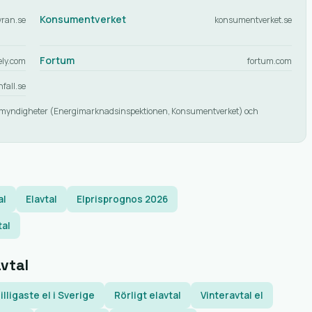
Konsumentverket
ran.se
konsumentverket.se
Fortum
ely.com
fortum.com
nfall.se
 mot myndigheter (Energimarknadsinspektionen, Konsumentverket) och
al
Elavtal
Elprisprognos 2026
tal
avtal
illigaste el i Sverige
Rörligt elavtal
Vinteravtal el