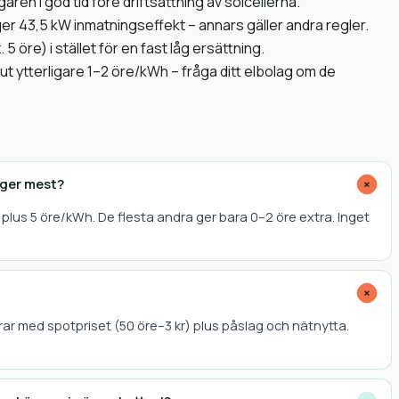
n i god tid före driftsättning av solcellerna.
iger 43,5 kW inmatningseffekt – annars gäller andra regler.
5 öre) i stället för en fast låg ersättning.
ut ytterligare 1–2 öre/kWh – fråga ditt elbolag om de
g ger mest?
+
plus 5 öre/kWh. De flesta andra ger bara 0–2 öre extra. Inget
+
erar med spotpriset (50 öre–3 kr) plus påslag och nätnytta.