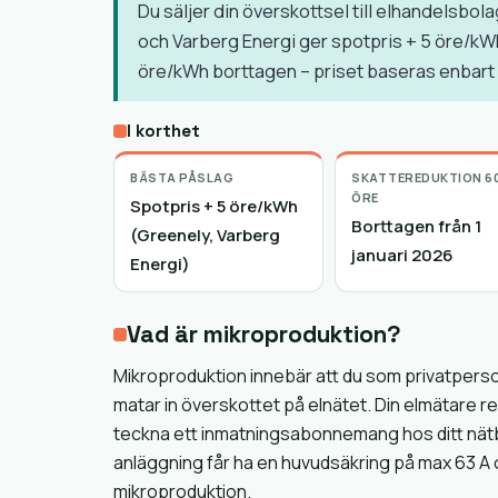
Du säljer din överskottsel till elhandelsbo
och Varberg Energi ger spotpris + 5 öre/kW
öre/kWh borttagen – priset baseras enbart
I korthet
BÄSTA PÅSLAG
SKATTEREDUKTION 6
ÖRE
Spotpris + 5 öre/kWh
Borttagen från 1
(Greenely, Varberg
januari 2026
Energi)
Vad är mikroproduktion?
Mikroproduktion innebär att du som privatperson
matar in överskottet på elnätet. Din elmätare re
teckna ett inmatningsabonnemang hos ditt nätb
anläggning får ha en huvudsäkring på max 63 A 
mikroproduktion.