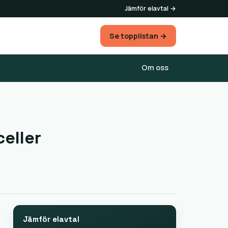
Jämför elavtal →
Se topplistan →
Om oss
eller
Jämför elavtal