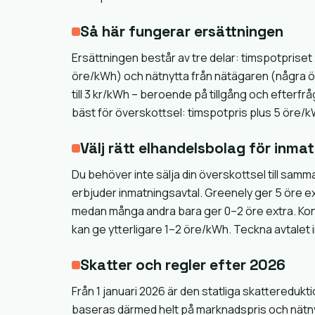
Så här fungerar ersättningen
Ersättningen består av tre delar: timspotpriset
öre/kWh) och nätnytta från nätägaren (några ör
till 3 kr/kWh – beroende på tillgång och efterf
bäst för överskottsel: timspotpris plus 5 öre/k
Välj rätt elhandelsbolag för inma
Du behöver inte sälja din överskottsel till samm
erbjuder inmatningsavtal. Greenely ger 5 öre e
medan många andra bara ger 0–2 öre extra. Kon
kan ge ytterligare 1–2 öre/kWh. Teckna avtalet i
Skatter och regler efter 2026
Från 1 januari 2026 är den statliga skattereduk
baseras därmed helt på marknadspris och nätnytt