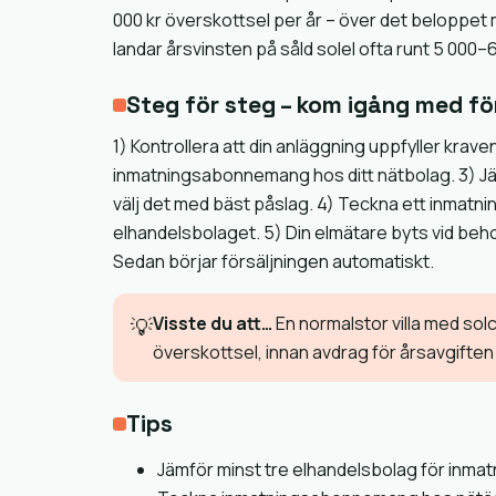
000 kr överskottsel per år – över det beloppet 
landar årsvinsten på såld solel ofta runt 5 000–6
Steg för steg – kom igång med fö
1) Kontrollera att din anläggning uppfyller kra
inmatningsabonnemang hos ditt nätbolag. 3) J
välj det med bäst påslag. 4) Teckna ett inmatni
elhandelsbolaget. 5) Din elmätare byts vid beho
Sedan börjar försäljningen automatiskt.
Visste du att…
En normalstor villa med solc
💡
överskottsel, innan avdrag för årsavgift
Tips
Jämför minst tre elhandelsbolag för inmatni