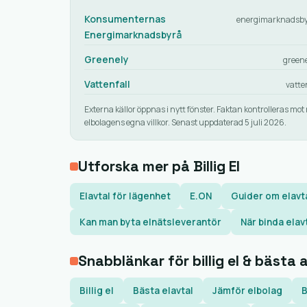
Konsumenternas
energimarknadsby
Energimarknadsbyrå
Greenely
green
Vattenfall
vatte
Externa källor öppnas i nytt fönster. Faktan kontrolleras
elbolagens egna villkor. Senast uppdaterad 5 juli 2026.
Utforska mer på Billig El
Elavtal för lägenhet
E.ON
Guider om elavt
Kan man byta elnätsleverantör
När binda elav
Snabblänkar för billig el & bästa 
Billig el
Bästa elavtal
Jämför elbolag
B