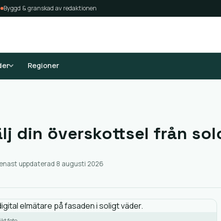
4
Byggd & granskad av redaktionen
der
Regioner
j din överskottsel från solc
enast uppdaterad 8 augusti 2026
kt foto.