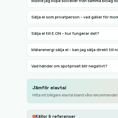
Måste jag köpa solceller från samma bolag s
Sälja el som privatperson – vad gäller för mo
Sälja el till E.ON – hur fungerar det?
Mälarenergi sälja el – kan jag sälja direkt till
Vad händer om spotpriset blir negativt?
Jämför elavtal
Hitta ett billigare elavtal bland våra rekommende
Källor & referenser