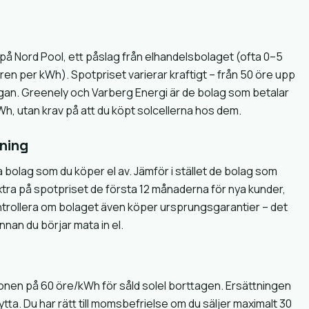
 på Nord Pool, ett påslag från elhandelsbolaget (ofta 0–5
en per kWh). Spotpriset varierar kraftigt – från 50 öre upp
rågan. Greenely och Varberg Energi är de bolag som betalar
Wh, utan krav på att du köpt solcellerna hos dem.
tning
a bolag som du köper el av. Jämför i stället de bolag som
xtra på spotpriset de första 12 månaderna för nya kunder,
trollera om bolaget även köper ursprungsgarantier – det
nnan du börjar mata in el.
tionen på 60 öre/kWh för såld solel borttagen. Ersättningen
a. Du har rätt till momsbefrielse om du säljer maximalt 30