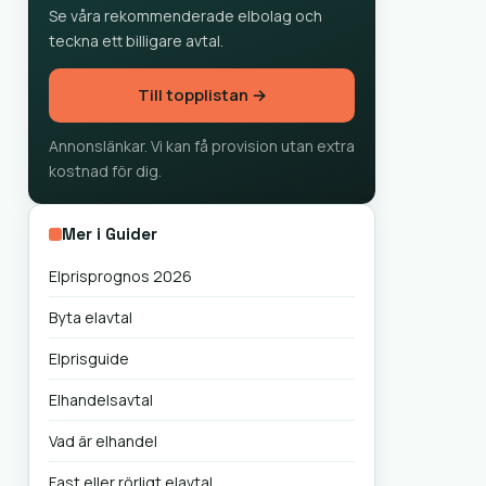
Se våra rekommenderade elbolag och
teckna ett billigare avtal.
Till topplistan →
Annonslänkar. Vi kan få provision utan extra
kostnad för dig.
Mer i Guider
Elprisprognos 2026
Byta elavtal
Elprisguide
Elhandelsavtal
Vad är elhandel
Fast eller rörligt elavtal