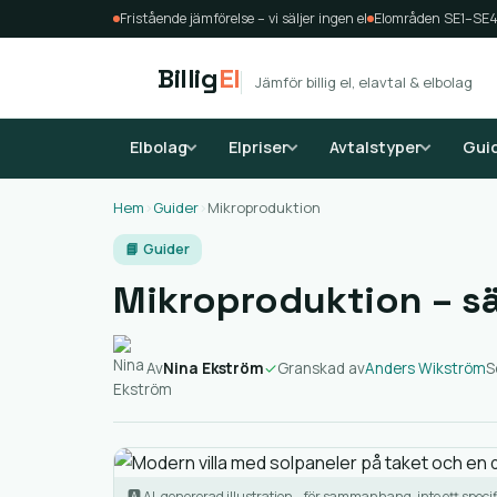
Fristående jämförelse – vi säljer ingen el
Elområden SE1–SE
Billig
El
Jämför billig el, elavtal & elbolag
Elbolag
Elpriser
Avtalstyper
Gui
Hem
›
Guider
›
Mikroproduktion
📘 Guider
Mikroproduktion – säl
Av
Nina Ekström
✓
Granskad av
Anders Wikström
S
🅰️ AI-genererad illustration – för sammanhang, inte ett specifi