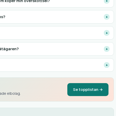
om köper min överskottsel?
+
ms?
+
+
 nätägaren?
+
+
Se topplistan →
rade elbolag.