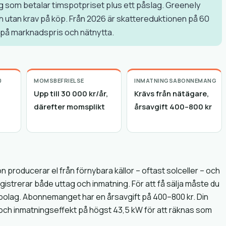
lag som betalar timspotpriset plus ett påslag. Greenely
h utan krav på köp. Från 2026 är skattereduktionen på 60
 på marknadspris och nätnytta.
0
MOMSBEFRIELSE
INMATNINGSABONNEMANG
Upp till 30 000 kr/år,
Krävs från nätägare,
därefter momsplikt
årsavgift 400–800 kr
 producerar el från förnybara källor – oftast solceller – och
gistrerar både uttag och inmatning. För att få sälja måste du
olag. Abonnemanget har en årsavgift på 400–800 kr. Din
och inmatningseffekt på högst 43,5 kW för att räknas som