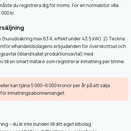
måste du registrera dig för moms. För en normalstor villa
 000 kr.
rsäljning
ven (huvudsäkring max 63 A, effekt under 43,5 kW). 2) Teckna
ämför elhandelsbolagens erbjudanden för överskottsel och
ngsavtal (ibland kallat produktionsavtal) med
v till en smart mätare som registrerar inmatning per timme.
eller kan tjäna 5 000–6 000 kronor per år på att sälja
en för inmatningsabonnemanget.
ng – du är inte bunden till ditt eget elbolag.