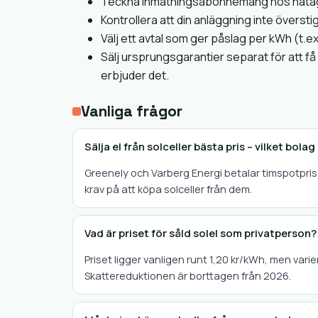
Teckna inmatningsabonnemang hos nätägare
Kontrollera att din anläggning inte överst
Välj ett avtal som ger påslag per kWh (t.ex. 
Sälj ursprungsgarantier separat för att få 
erbjuder det.
Vanliga frågor
Sälja el från solceller bästa pris – vilket bola
Greenely och Varberg Energi betalar timspotpris 
krav på att köpa solceller från dem.
Vad är priset för såld solel som privatperson?
Priset ligger vanligen runt 1,20 kr/kWh, men vari
Skattereduktionen är borttagen från 2026.