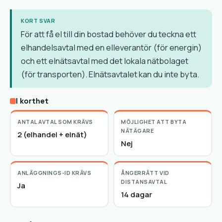
KORT SVAR
För att få el till din bostad behöver du teckna ett
elhandelsavtal med en elleverantör (för energin)
och ett elnätsavtal med det lokala nätbolaget
(för transporten). Elnätsavtalet kan du inte byta.
I korthet
ANTAL AVTAL SOM KRÄVS
MÖJLIGHET ATT BYTA
NÄTÄGARE
2 (elhandel + elnät)
Nej
ANLÄGGNINGS-ID KRÄVS
ÅNGERRÄTT VID
DISTANSAVTAL
Ja
14 dagar