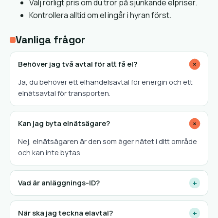
Välj rörligt pris om du tror på sjunkande elpriser.
Kontrollera alltid om el ingår i hyran först.
Vanliga frågor
Behöver jag två avtal för att få el?
+
Ja, du behöver ett elhandelsavtal för energin och ett
elnätsavtal för transporten.
Kan jag byta elnätsägare?
+
Nej, elnätsägaren är den som äger nätet i ditt område
och kan inte bytas.
Vad är anläggnings-ID?
+
När ska jag teckna elavtal?
+