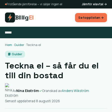
Fristående jämförelse – vi säljer ingen el
Jämför elavtal →
Billig
El
Se topplistan →
Hem
›
Guider
›
Teckna el
📘 Guider
Teckna el – så får du el
till din bostad
Av
Nina Ekström
✓
Granskad av
Anders Wikström
Senast uppdaterad 8 augusti 2026