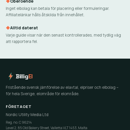
◆
Oberoende
Inget elbolag kan betala för placering eller formuleringar.
Affiliatelänkar hålls åtskilda från innehållet.
◆
Alltid daterat
Varje guide visar när den senast kontrollerades, med tydlig väg
att rapportera fel.
Billig
El
Fristående svensk jämförelse av elavtal, elpriser och elbolag –
för hela Sverige, elområde för elområde.
FÖRETAGET
Nordic Utility Media Ltd
Reg. no. C 96214
Level 2, 85 Old Bakery Street, Valletta VLT 1453, Malta