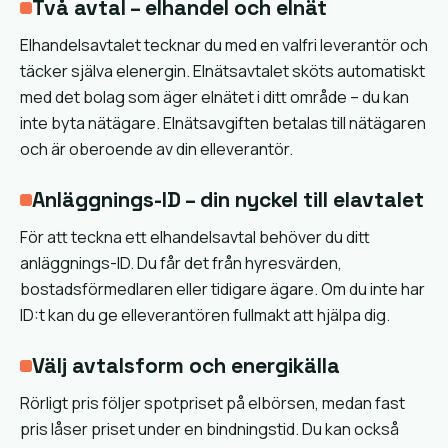
Två avtal – elhandel och elnät
Elhandelsavtalet tecknar du med en valfri leverantör och
täcker själva elenergin. Elnätsavtalet sköts automatiskt
med det bolag som äger elnätet i ditt område – du kan
inte byta nätägare. Elnätsavgiften betalas till nätägaren
och är oberoende av din elleverantör.
Anläggnings-ID – din nyckel till elavtalet
För att teckna ett elhandelsavtal behöver du ditt
anläggnings-ID. Du får det från hyresvärden,
bostadsförmedlaren eller tidigare ägare. Om du inte har
ID:t kan du ge elleverantören fullmakt att hjälpa dig.
Välj avtalsform och energikälla
Rörligt pris följer spotpriset på elbörsen, medan fast
pris låser priset under en bindningstid. Du kan också