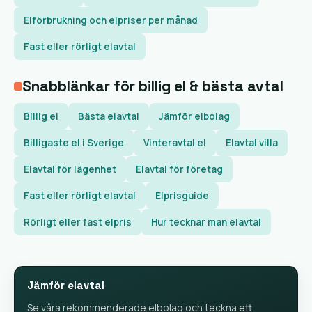
Elförbrukning och elpriser per månad
Fast eller rörligt elavtal
Snabblänkar för billig el & bästa avtal
Billig el
Bästa elavtal
Jämför elbolag
Billigaste el i Sverige
Vinteravtal el
Elavtal villa
Elavtal för lägenhet
Elavtal för företag
Fast eller rörligt elavtal
Elprisguide
Rörligt eller fast elpris
Hur tecknar man elavtal
Jämför elavtal
Se våra rekommenderade elbolag och teckna ett