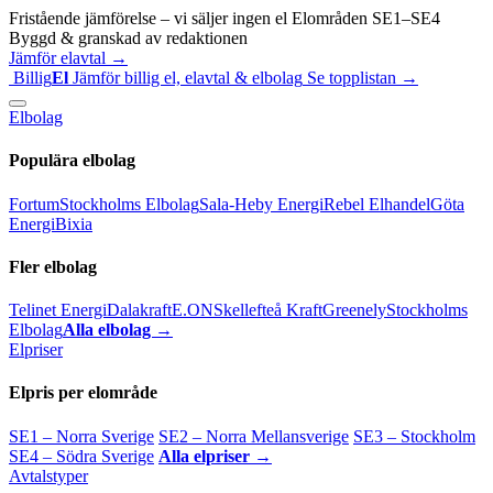
Fristående jämförelse – vi säljer ingen el
Elområden SE1–SE4
Byggd & granskad av redaktionen
Jämför elavtal →
Billig
El
Jämför billig el, elavtal & elbolag
Se topplistan →
Elbolag
Populära elbolag
Fortum
Stockholms Elbolag
Sala-Heby Energi
Rebel Elhandel
Göta
Energi
Bixia
Fler elbolag
Telinet Energi
Dalakraft
E.ON
Skellefteå Kraft
Greenely
Stockholms
Elbolag
Alla elbolag →
Elpriser
Elpris per elområde
SE1 – Norra Sverige
SE2 – Norra Mellansverige
SE3 – Stockholm
SE4 – Södra Sverige
Alla elpriser →
Avtalstyper