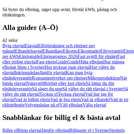
Så byter du elbolag, säger upp avtal, förstår kWh, påslag och
elräkningen.
Alla guider (A–Ö)
42 sidor
Byta elavtal
Elavtal
Elförbrukning och elpriser per
månad
Elhandelsavtal
Elhandlare
Elkonto
Elkostnader
Elleverantör
Elpri
per kWh
Elprisguide
Elprisprognos 2026
Fast avgift för elnätet
Fast
eller rörligt elavtal
Fast elpris
Guide
Guide
Hitta elbolag
Hur många
elbolag finns i Sverige
Hur tecknar man elavtal
Hur väljer du
elavtal
Inköpspåslag
Jämför elavtal
Kan man byta
elnätsleverantör
Konsumentverket om elpriser
Mikroproduktion
När
binda elavtal
Nätavgift
Rörligt eller fast elpris
Så hittar du din
elnätsleverantör
Så säger du upp
Så väljer du rätt elavtal i Sverige
Så
väljer du rätt elavtal
Teckna el
Teckna elavtal
Vad har jag för
elavtal
Vad är billigt elpris
Vad är bra elpris
Vad är elhandel
Vad är en
eldistributör
Volympåslag på el
Välj elbolag
Välja elavtal
Snabblänkar för billig el & bästa avtal
Billig el
Bästa elavtal
Jämför elbolag
Billigaste el i Sverige
Spotpris