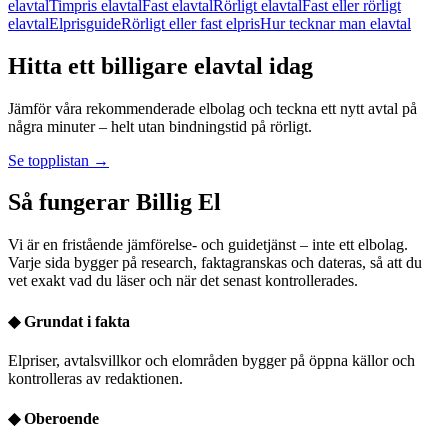
elavtal
Timpris elavtal
Fast elavtal
Rörligt elavtal
Fast eller rörligt
elavtal
Elprisguide
Rörligt eller fast elpris
Hur tecknar man elavtal
Hitta ett billigare elavtal idag
Jämför våra rekommenderade elbolag och teckna ett nytt avtal på
några minuter – helt utan bindningstid på rörligt.
Se topplistan →
Så fungerar Billig El
Vi är en fristående jämförelse- och guidetjänst – inte ett elbolag.
Varje sida bygger på research, faktagranskas och dateras, så att du
vet exakt vad du läser och när det senast kontrollerades.
◆
Grundat i fakta
Elpriser, avtalsvillkor och elområden bygger på öppna källor och
kontrolleras av redaktionen.
◆
Oberoende