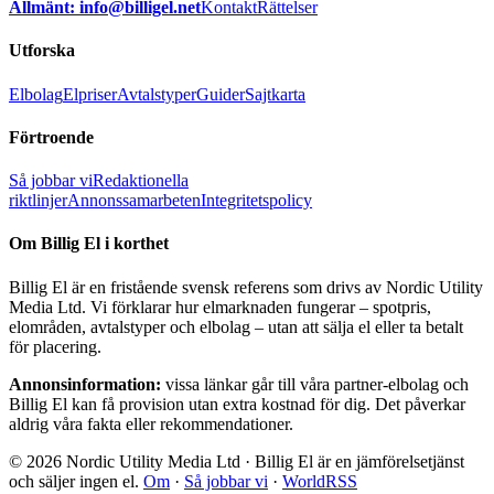
Allmänt: info@billigel.net
Kontakt
Rättelser
Utforska
Elbolag
Elpriser
Avtalstyper
Guider
Sajtkarta
Förtroende
Så jobbar vi
Redaktionella
riktlinjer
Annonssamarbeten
Integritetspolicy
Om Billig El i korthet
Billig El är en fristående svensk referens som drivs av Nordic Utility
Media Ltd. Vi förklarar hur elmarknaden fungerar – spotpris,
elområden, avtalstyper och elbolag – utan att sälja el eller ta betalt
för placering.
Annonsinformation:
vissa länkar går till våra partner-elbolag och
Billig El kan få provision utan extra kostnad för dig. Det påverkar
aldrig våra fakta eller rekommendationer.
© 2026 Nordic Utility Media Ltd · Billig El är en jämförelsetjänst
och säljer ingen el.
Om
·
Så jobbar vi
·
WorldRSS