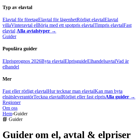
Typ av elavtal
Elavtal för företag
Elavtal för lägenhet
Rörligt elavtal
Elavtal
villa
Vinteravtal el
Börja med ett spotpris elavtal
Timpris elavtal
Fast
elavtal
Alla avtalstyper →
Guider
Populära guider
Elprisprognos 2026
Byta elavtal
Elprisguide
Elhandelsavtal
Vad är
elhandel
Mer
Fast eller rörligt elavtal
Hur tecknar man elavtal
Kan man byta
elnätsleverantör
Teckna elavtal
Rörligt eller fast elpris
Alla guider →
Regioner
Om oss
Hem
›
Guider
📘 Guider
Guider om el, avtal & elpriser