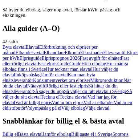
Så byter du elbolag, säger upp avtal, förstår kWh, påslag och
elräkningen.
Alla guider (A–Ö)
42 sidor
Byta elavtal
Elavtal
Elförbrukning och elpriser per
månad
Elhandelsavtal
Elhandlare
Elkonto
Elkostnader
Elleverantör
Elpri
per kWh
Elprisguide
Elprisprognos 2026
Fast avgift för elnätet
Fast
eller rörligt elavtal
Fast elpris
Guide
Guide
Hitta elbolag
Hur många
elbolag finns i Sverige
Hur tecknar man elavtal
Hur väljer du
elavtal
Inköpspåslag
Jämför elavtal
Kan man byta
elnätsleverantör
Konsumentverket om elpriser
Mikroproduktion
När
binda elavtal
Nätavgift
Rörligt eller fast elpris
Så hittar du din
elnätsleverantör
Så säger du upp
Så väljer du rätt elavtal i Sverige
Så
väljer du rätt elavtal
Teckna el
Teckna elavtal
Vad har jag för
elavtal
Vad är billigt elpris
Vad är bra elpris
Vad är elhandel
Vad är en
eldistributör
Volympåslag på el
Välj elbolag
Välja elavtal
Snabblänkar för billig el & bästa avtal
Billig el
Bästa elavtal
Jämför elbolag
Billigaste el i Sverige
Spotpris