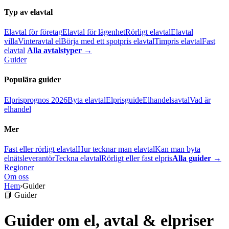
Typ av elavtal
Elavtal för företag
Elavtal för lägenhet
Rörligt elavtal
Elavtal
villa
Vinteravtal el
Börja med ett spotpris elavtal
Timpris elavtal
Fast
elavtal
Alla avtalstyper →
Guider
Populära guider
Elprisprognos 2026
Byta elavtal
Elprisguide
Elhandelsavtal
Vad är
elhandel
Mer
Fast eller rörligt elavtal
Hur tecknar man elavtal
Kan man byta
elnätsleverantör
Teckna elavtal
Rörligt eller fast elpris
Alla guider →
Regioner
Om oss
Hem
›
Guider
📘 Guider
Guider om el, avtal & elpriser