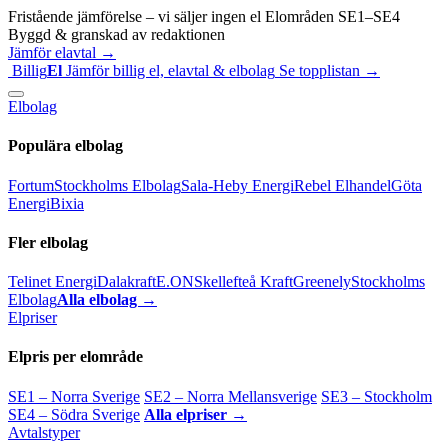
Fristående jämförelse – vi säljer ingen el
Elområden SE1–SE4
Byggd & granskad av redaktionen
Jämför elavtal →
Billig
El
Jämför billig el, elavtal & elbolag
Se topplistan →
Elbolag
Populära elbolag
Fortum
Stockholms Elbolag
Sala-Heby Energi
Rebel Elhandel
Göta
Energi
Bixia
Fler elbolag
Telinet Energi
Dalakraft
E.ON
Skellefteå Kraft
Greenely
Stockholms
Elbolag
Alla elbolag →
Elpriser
Elpris per elområde
SE1 – Norra Sverige
SE2 – Norra Mellansverige
SE3 – Stockholm
SE4 – Södra Sverige
Alla elpriser →
Avtalstyper