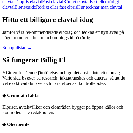
elavtal
Timpris elavtal
Fast elavtal
Rörligt elavtal
Fast eller rörligt
elavtal
Elprisguide
Rörligt eller fast elpris
Hur tecknar man elavtal
Hitta ett billigare elavtal idag
Jämför våra rekommenderade elbolag och teckna ett nytt avtal på
några minuter – helt utan bindningstid på rörligt.
Se topplistan →
Så fungerar Billig El
Vi är en fristående jämförelse- och guidetjänst – inte ett elbolag.
Varje sida bygger på research, faktagranskas och dateras, så att du
vet exakt vad du läser och när det senast kontrollerades.
◆
Grundat i fakta
Elpriser, avtalsvillkor och elområden bygger på öppna källor och
kontrolleras av redaktionen.
◆
Oberoende