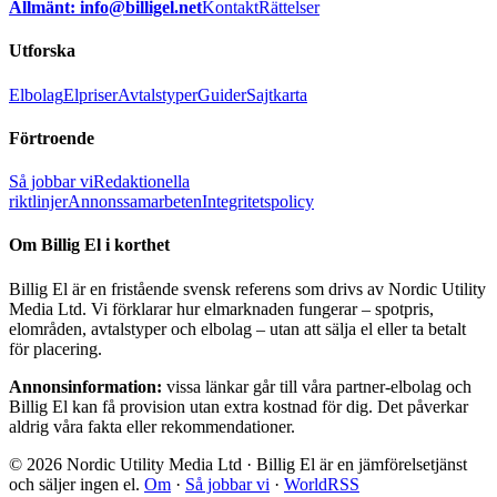
Allmänt: info@billigel.net
Kontakt
Rättelser
Utforska
Elbolag
Elpriser
Avtalstyper
Guider
Sajtkarta
Förtroende
Så jobbar vi
Redaktionella
riktlinjer
Annonssamarbeten
Integritetspolicy
Om Billig El i korthet
Billig El är en fristående svensk referens som drivs av Nordic Utility
Media Ltd. Vi förklarar hur elmarknaden fungerar – spotpris,
elområden, avtalstyper och elbolag – utan att sälja el eller ta betalt
för placering.
Annonsinformation:
vissa länkar går till våra partner-elbolag och
Billig El kan få provision utan extra kostnad för dig. Det påverkar
aldrig våra fakta eller rekommendationer.
© 2026 Nordic Utility Media Ltd · Billig El är en jämförelsetjänst
och säljer ingen el.
Om
·
Så jobbar vi
·
WorldRSS