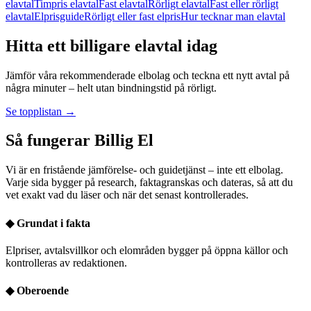
elavtal
Timpris elavtal
Fast elavtal
Rörligt elavtal
Fast eller rörligt
elavtal
Elprisguide
Rörligt eller fast elpris
Hur tecknar man elavtal
Hitta ett billigare elavtal idag
Jämför våra rekommenderade elbolag och teckna ett nytt avtal på
några minuter – helt utan bindningstid på rörligt.
Se topplistan →
Så fungerar Billig El
Vi är en fristående jämförelse- och guidetjänst – inte ett elbolag.
Varje sida bygger på research, faktagranskas och dateras, så att du
vet exakt vad du läser och när det senast kontrollerades.
◆
Grundat i fakta
Elpriser, avtalsvillkor och elområden bygger på öppna källor och
kontrolleras av redaktionen.
◆
Oberoende