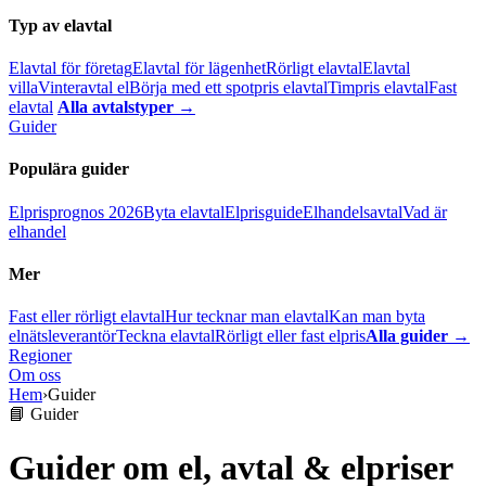
Typ av elavtal
Elavtal för företag
Elavtal för lägenhet
Rörligt elavtal
Elavtal
villa
Vinteravtal el
Börja med ett spotpris elavtal
Timpris elavtal
Fast
elavtal
Alla avtalstyper →
Guider
Populära guider
Elprisprognos 2026
Byta elavtal
Elprisguide
Elhandelsavtal
Vad är
elhandel
Mer
Fast eller rörligt elavtal
Hur tecknar man elavtal
Kan man byta
elnätsleverantör
Teckna elavtal
Rörligt eller fast elpris
Alla guider →
Regioner
Om oss
Hem
›
Guider
📘 Guider
Guider om el, avtal & elpriser