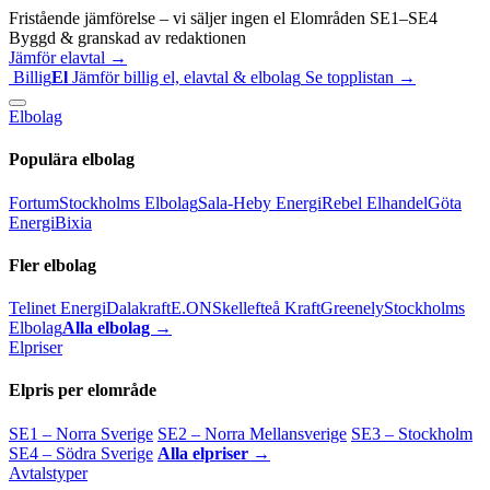
Fristående jämförelse – vi säljer ingen el
Elområden SE1–SE4
Byggd & granskad av redaktionen
Jämför elavtal →
Billig
El
Jämför billig el, elavtal & elbolag
Se topplistan →
Elbolag
Populära elbolag
Fortum
Stockholms Elbolag
Sala-Heby Energi
Rebel Elhandel
Göta
Energi
Bixia
Fler elbolag
Telinet Energi
Dalakraft
E.ON
Skellefteå Kraft
Greenely
Stockholms
Elbolag
Alla elbolag →
Elpriser
Elpris per elområde
SE1 – Norra Sverige
SE2 – Norra Mellansverige
SE3 – Stockholm
SE4 – Södra Sverige
Alla elpriser →
Avtalstyper