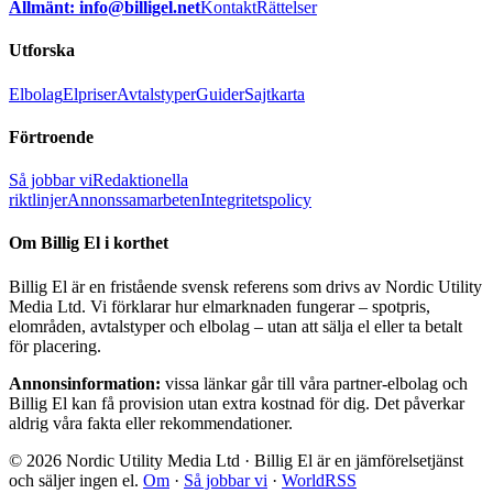
Allmänt: info@billigel.net
Kontakt
Rättelser
Utforska
Elbolag
Elpriser
Avtalstyper
Guider
Sajtkarta
Förtroende
Så jobbar vi
Redaktionella
riktlinjer
Annonssamarbeten
Integritetspolicy
Om Billig El i korthet
Billig El är en fristående svensk referens som drivs av Nordic Utility
Media Ltd. Vi förklarar hur elmarknaden fungerar – spotpris,
elområden, avtalstyper och elbolag – utan att sälja el eller ta betalt
för placering.
Annonsinformation:
vissa länkar går till våra partner-elbolag och
Billig El kan få provision utan extra kostnad för dig. Det påverkar
aldrig våra fakta eller rekommendationer.
© 2026 Nordic Utility Media Ltd · Billig El är en jämförelsetjänst
och säljer ingen el.
Om
·
Så jobbar vi
·
WorldRSS