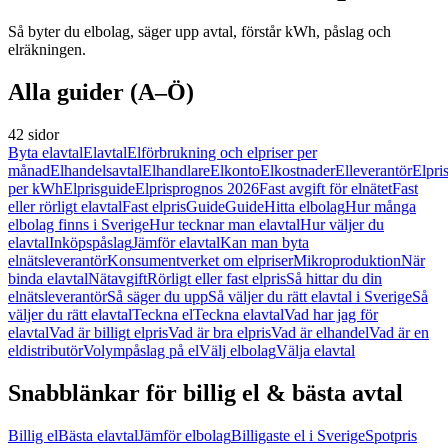
Så byter du elbolag, säger upp avtal, förstår kWh, påslag och
elräkningen.
Alla guider (A–Ö)
42 sidor
Byta elavtal
Elavtal
Elförbrukning och elpriser per
månad
Elhandelsavtal
Elhandlare
Elkonto
Elkostnader
Elleverantör
Elpri
per kWh
Elprisguide
Elprisprognos 2026
Fast avgift för elnätet
Fast
eller rörligt elavtal
Fast elpris
Guide
Guide
Hitta elbolag
Hur många
elbolag finns i Sverige
Hur tecknar man elavtal
Hur väljer du
elavtal
Inköpspåslag
Jämför elavtal
Kan man byta
elnätsleverantör
Konsumentverket om elpriser
Mikroproduktion
När
binda elavtal
Nätavgift
Rörligt eller fast elpris
Så hittar du din
elnätsleverantör
Så säger du upp
Så väljer du rätt elavtal i Sverige
Så
väljer du rätt elavtal
Teckna el
Teckna elavtal
Vad har jag för
elavtal
Vad är billigt elpris
Vad är bra elpris
Vad är elhandel
Vad är en
eldistributör
Volympåslag på el
Välj elbolag
Välja elavtal
Snabblänkar för billig el & bästa avtal
Billig el
Bästa elavtal
Jämför elbolag
Billigaste el i Sverige
Spotpris