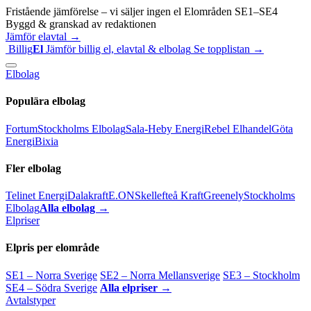
Fristående jämförelse – vi säljer ingen el
Elområden SE1–SE4
Byggd & granskad av redaktionen
Jämför elavtal →
Billig
El
Jämför billig el, elavtal & elbolag
Se topplistan →
Elbolag
Populära elbolag
Fortum
Stockholms Elbolag
Sala-Heby Energi
Rebel Elhandel
Göta
Energi
Bixia
Fler elbolag
Telinet Energi
Dalakraft
E.ON
Skellefteå Kraft
Greenely
Stockholms
Elbolag
Alla elbolag →
Elpriser
Elpris per elområde
SE1 – Norra Sverige
SE2 – Norra Mellansverige
SE3 – Stockholm
SE4 – Södra Sverige
Alla elpriser →
Avtalstyper