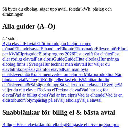
Så byter du elbolag, säger upp avtal, förstår kWh, påslag och
elräkningen.
Alla guider (A–Ö)
42 sidor
Byta elavtal
Elavtal
Elförbrukning och elpriser per
månad
Elhandelsavtal
Elhandlare
Elkonto
Elkostnader
Elleverantör
Elpri
per kWh
Elprisguide
Elprisprognos 2026
Fast avgift för elnätet
Fast
eller rörligt elavtal
Fast elpris
Guide
Guide
Hitta elbolag
Hur många
elbolag finns i Sverige
Hur tecknar man elavtal
Hur väljer du
elavtal
Inköpspåslag
Jämför elavtal
Kan man byta
elnätsleverantör
Konsumentverket om elpriser
Mikroproduktion
När
binda elavtal
Nätavgift
Rörligt eller fast elpris
Så hittar du din
elnätsleverantör
Så säger du upp
Så väljer du rätt elavtal i Sverige
Så
väljer du rätt elavtal
Teckna el
Teckna elavtal
Vad har jag för
elavtal
Vad är billigt elpris
Vad är bra elpris
Vad är elhandel
Vad är en
eldistributör
Volympåslag på el
Välj elbolag
Välja elavtal
Snabblänkar för billig el & bästa avtal
Billig el
Bästa elavtal
Jämför elbolag
Billigaste el i Sverige
Spotpris