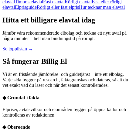
elavtal
Timpris elavtal
Fast elavtal
Rörligt elavtal
Fast eller rörligt
elavtal
Elprisguide
Rörligt eller fast elpris
Hur tecknar man elavtal
Hitta ett billigare elavtal idag
Jämför våra rekommenderade elbolag och teckna ett nytt avtal på
några minuter – helt utan bindningstid på rörligt.
Se topplistan →
Så fungerar Billig El
Vi är en fristående jämförelse- och guidetjänst – inte ett elbolag.
Varje sida bygger på research, faktagranskas och dateras, så att du
vet exakt vad du läser och när det senast kontrollerades.
◆
Grundat i fakta
Elpriser, avtalsvillkor och elområden bygger på öppna källor och
kontrolleras av redaktionen.
◆
Oberoende