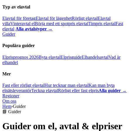
Typ av elavtal
Elavtal för företag
Elavtal för lägenhet
Rörligt elavtal
Elavtal
villa
Vinteravtal el
Börja med ett spotpris elavtal
Timpris elavtal
Fast
elavtal
Alla avtalstyper →
Guider
Populära guider
Elprisprognos 2026
Byta elavtal
Elprisguide
Elhandelsavtal
Vad är
elhandel
Mer
Fast eller rörligt elavtal
Hur tecknar man elavtal
Kan man byta
elnätsleverantör
Teckna elavtal
Rörligt eller fast elpris
Alla guider →
Regioner
Om oss
Hem
›
Guider
📘 Guider
Guider om el, avtal & elpriser