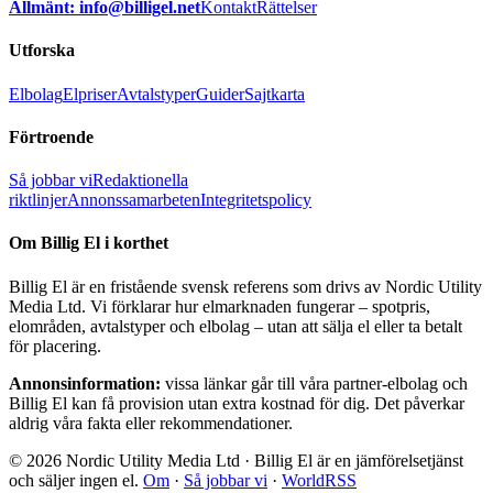
Allmänt: info@billigel.net
Kontakt
Rättelser
Utforska
Elbolag
Elpriser
Avtalstyper
Guider
Sajtkarta
Förtroende
Så jobbar vi
Redaktionella
riktlinjer
Annonssamarbeten
Integritetspolicy
Om Billig El i korthet
Billig El är en fristående svensk referens som drivs av Nordic Utility
Media Ltd. Vi förklarar hur elmarknaden fungerar – spotpris,
elområden, avtalstyper och elbolag – utan att sälja el eller ta betalt
för placering.
Annonsinformation:
vissa länkar går till våra partner-elbolag och
Billig El kan få provision utan extra kostnad för dig. Det påverkar
aldrig våra fakta eller rekommendationer.
© 2026 Nordic Utility Media Ltd · Billig El är en jämförelsetjänst
och säljer ingen el.
Om
·
Så jobbar vi
·
WorldRSS