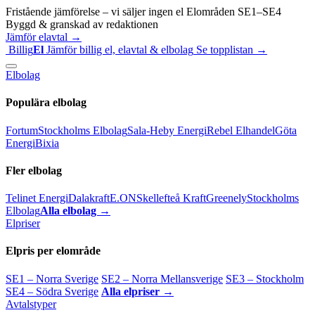
Fristående jämförelse – vi säljer ingen el
Elområden SE1–SE4
Byggd & granskad av redaktionen
Jämför elavtal →
Billig
El
Jämför billig el, elavtal & elbolag
Se topplistan →
Elbolag
Populära elbolag
Fortum
Stockholms Elbolag
Sala-Heby Energi
Rebel Elhandel
Göta
Energi
Bixia
Fler elbolag
Telinet Energi
Dalakraft
E.ON
Skellefteå Kraft
Greenely
Stockholms
Elbolag
Alla elbolag →
Elpriser
Elpris per elområde
SE1 – Norra Sverige
SE2 – Norra Mellansverige
SE3 – Stockholm
SE4 – Södra Sverige
Alla elpriser →
Avtalstyper