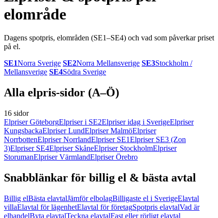
elområde
Dagens spotpris, elområden (SE1–SE4) och vad som påverkar priset
på el.
SE1
Norra Sverige
SE2
Norra Mellansverige
SE3
Stockholm /
Mellansverige
SE4
Södra Sverige
Alla elpris-sidor (A–Ö)
16 sidor
Elpriser Göteborg
Elpriser i SE2
Elpriser idag i Sverige
Elpriser
Kungsbacka
Elpriser Lund
Elpriser Malmö
Elpriser
Norrbotten
Elpriser Norrland
Elpriser SE1
Elpriser SE3 (Zon
3)
Elpriser SE4
Elpriser Skåne
Elpriser Stockholm
Elpriser
Storuman
Elpriser Värmland
Elpriser Örebro
Snabblänkar för billig el & bästa avtal
Billig el
Bästa elavtal
Jämför elbolag
Billigaste el i Sverige
Elavtal
villa
Elavtal för lägenhet
Elavtal för företag
Spotpris elavtal
Vad är
elhandel
Byta elavtal
Teckna elavtal
Fast eller rörligt elavtal