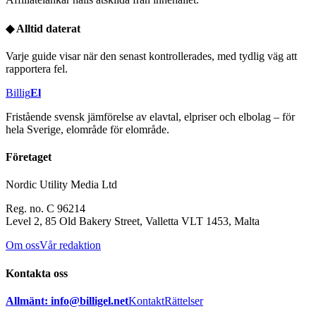
◆
Alltid daterat
Varje guide visar när den senast kontrollerades, med tydlig väg att
rapportera fel.
Billig
El
Fristående svensk jämförelse av elavtal, elpriser och elbolag – för
hela Sverige, elområde för elområde.
Företaget
Nordic Utility Media Ltd
Reg. no. C 96214
Level 2, 85 Old Bakery Street, Valletta VLT 1453, Malta
Om oss
Vår redaktion
Kontakta oss
Allmänt: info@billigel.net
Kontakt
Rättelser