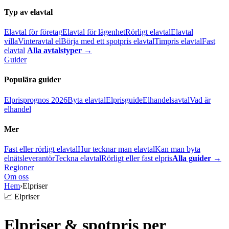
Typ av elavtal
Elavtal för företag
Elavtal för lägenhet
Rörligt elavtal
Elavtal
villa
Vinteravtal el
Börja med ett spotpris elavtal
Timpris elavtal
Fast
elavtal
Alla avtalstyper →
Guider
Populära guider
Elprisprognos 2026
Byta elavtal
Elprisguide
Elhandelsavtal
Vad är
elhandel
Mer
Fast eller rörligt elavtal
Hur tecknar man elavtal
Kan man byta
elnätsleverantör
Teckna elavtal
Rörligt eller fast elpris
Alla guider →
Regioner
Om oss
Hem
›
Elpriser
📈 Elpriser
Elpriser & spotpris per